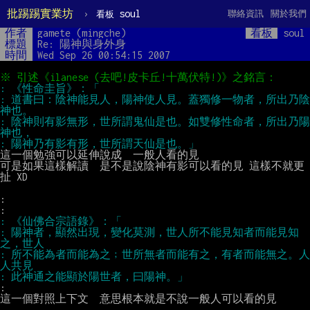
批踢踢實業坊
›
soul
聯絡資訊
關於我們
看板
作者
gamete (mingche)
看板
soul
標題
Re: 陽神與身外身
時間
Wed Sep 26 00:54:15 2007
: 道書曰：陰神能見人，陽神使人見。蓋獨修一物者，所出乃陰
: 陰神則有影無形，世所謂鬼仙是也。如雙修性命者，所出乃陽
這一個勉強可以延伸說成  一般人看的見

可是如果這樣解讀  是不是說陰神有影可以看的見 這樣不就更
扯 XD

:

: 陽神者，顯然出現，變化莫測，世人所不能見知者而能見知
: 所不能為者而能為之﹔世所無者而能有之，有者而能無之。人
:

這一個對照上下文  意思根本就是不說一般人可以看的見
