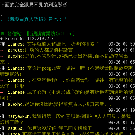
下面的完全跟見不見的到沒關係

推 
ilanese
:文字就隨人解讀吧！我查的很累了。
→ 
gamete
:用功的人都是值得讚賞
→ 
alexhk
:是的,不管對錯,起碼已提出證據,而不是憑空冒出
來..
推 
ilanese
:當你用google查「陽神」時（不過我會限制於查詢
特定網站）
→ 
ilanese
:，在查詢過程中，你自然會對「陽神」有完整的概
念了，也形
→ 
ilanese
:成了心證（不過形成心證的是有經過查詢過程的我
啊！）
推 
alexhk
:起碼你沒因此變得前無古人,後無來者...
推 
haryewkun
:我覺得第二段的意思是指陽神=人人可見，是我
誤解了嗎？
推 
sad0508
:你應該沒誤解 我已回文解釋了
推 
lamda
:可否請宜蘭兄再勉為其難  描述形成心證之過程  以