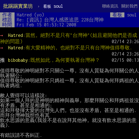
批踢踢實業坊
›
soul
聯絡資訊
關於我們
看板
作者
Hatred (yo)
看板
soul
標題
Re: [資訊] 台灣人感恩追思 228台灣神
時間
Fri Feb 15 01:53:12 2008
→ 
Hatred
:當然, 絕對不是只有"台灣神"(姑且避開他們是否成
神的問題)
→ 
Hatred
:有大愛精神的, 也絕對不是只有台灣神值得尊敬.
推 
bibobaby
:既然如此，為何要執著台灣神？
值得尊敬的神明絕對不只關公一尊, 沒有人質疑為何拜關公的人
執著關公;

值得尊敬的神明絕對不只媽祖一尊, 沒有人質疑為何拜媽祖的人
執著媽祖.

敝人覺得可以這樣說:

如果一個人拜的是神明的精神與義舉, 那麼拜關公和拜媽祖並沒
有矛盾, 甚至是相通的;

這和拜發揮大愛的台灣先人們, 也並沒有矛盾, 甚至是相通的. 
而拜台灣神我想也有其

飲水思源的意義(我並不是在說拜其他神, 就沒有飲水思源的意
義).

有錯誤請不吝糾正.
