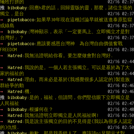
犧牲打拼的
推 
bibobaby
:回應h君的話，回歸靈版的靈，那麼，諸位主張的
獨立，是台
→ 
pipetobacco
:如果早30年現在這種討論早就被送進泰原監獄
或綠島
→ 
bibobaby
:灣神顯示，表示「一定要馬上、立即獨立才是對
台灣好」？
→ 
pipetobacco
:應該要感恩台灣神  為台灣自由價值奮戰  
FREEDOM
→ 
Hatred
:我無法證明給你看, 要怎麼做會對台灣好.
→ 
Hatred
:我說的是, 一個人若主張獨立, 可以是基於為了大
家的福祉的
→ 
Hatred
:理由, 而未必是基於(我感覺很多人認定的)製造族
群紛爭的動
→ 
Hatred
:機.
推 
bibobaby
:是的，福祉，但請問，你們堅信眼下立即獨立是
人民福祉
→ 
bibobaby
:根據何在？
→ 
Hatred
:我無法證明立即獨立是人民福祉啊!
→ 
Hatred
:我是說主張獨立的目的不見得是(我以為很多人認定
的)仇恨.
推 
bibobaby
:抱歉，那是我弄錯人了，應該請pi兄開示才對  