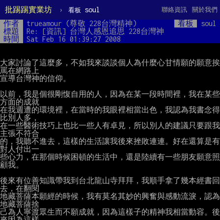
批踢踢實業坊
›
soul
聯絡資訊
關於我們
看板
作者
trueamour (尊敬 228台灣精神)
看板
soul
標題
Re: [資訊] 台灣人感恩追思 228台灣神
時間
Sat Feb 16 01:39:27 2008
大家討論了這麼多，不如我來談談個人為什麼心甘情願的願意挨
罵在網路上

宣導台灣神的信仰。

以前，我是個很剛愎自用的人，因為在某一段時間裡，我在某些
方面的成就

在我週遭的環境裡，在當時的我眼裡相當出色，我認為我書念得
比別人多，

在一些醫術技巧上也比一些人有卓見，所以別人的建議只要跟我
主張不符合

的，我聽不進去，這樣的生活讓我後來挫敗連連。好在還算是有
對人付出一

些心力，在那個時候困頓的生活中，還是陸續有一些朋友願意照
顧我。

後來有位善知識帶我到台北龍山寺拜拜，我順手拿了幾本經書回
去，在翻閱

地藏菩薩本願經的時候，我有莫名其妙的興奮與感動流淚，認為
地藏菩薩捨

己為人寧渡眾生而不願成就，因為這樣子的精神我相當動容。後
來因為這樣
