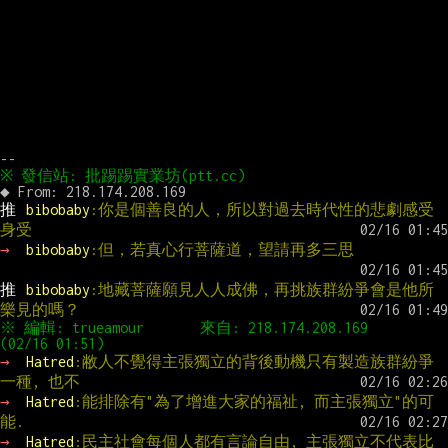
推 
bibobaby
:你是個善良的人，所以對過去時代性的悲劇感受
身受
→ 
bibobaby
:但，若真心行菩薩道，望請再多三思
推 
bibobaby
:地藏菩薩願見人人成佛，再挑族群紛爭會是他所
樂見的嗎？
※ 編輯: trueamour       來自: 218.174.208.169      
→ 
Hatred
:敝人不覺得主張獨立的背後動機只有製造族群紛爭
一種, 也不
→ 
Hatred
:能排除有"為了增進大家的福祉, 而主張獨立"的可
能.
→ 
Hatred
:民主社會每個人都有言論自由, 主張獨立不代表比