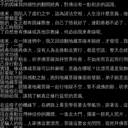
子的因緣我持續性的翻閱經典，對佛法有一點初步的認識。

後來，我陷入了虛幻之中，認為諸法空相，人生沒什麼意義，做
什麼都是多

餘的，反正都有因緣際會，自己了悟就好了，連勸善都不必了，
反正時間到

了自然會有佛緣或其他宗教緣，何必由我來牽線呢。

後來，在一陣迷惘中，我又回頭翻地藏菩薩本願經，才發現，我
錯了，一部

經典功德再偉大，沒有人為去推動去實行，都是空談。整天念經
祈求功德，

空相來空相去，祈求佛菩薩加持世界向善，不如坐而言起而行用
己身行動去

實踐。修成佛成菩薩可以幹麻呢，意義在哪呢？比漂亮還是裝飾
好看呢？於

是我在領悟與感動之餘，跑到地藏菩薩像面前發願，弟子願意追
隨地藏菩薩

的精神，跟隨著地藏菩薩一起行地獄不空，誓不成佛的願，祈求
菩薩指引個

明師給我，讓我了解真正修行益世的意義。

在這樣子的機緣下，在網路上看見學長要去學氣功，跟著去，這
個團體就是

現在推動台灣神信仰的團體。一進去大門，擺著一群死人照片，
說不覺得怪

是騙人的啦，人家佛這麼漂亮，菩薩這麼金光閃閃，當然拜佛菩
薩ㄚ。然後
