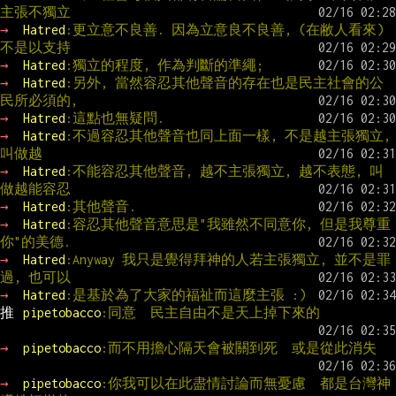
主張不獨立
→ 
Hatred
:更立意不良善. 因為立意良不良善, (在敝人看來)
不是以支持
→ 
Hatred
:獨立的程度, 作為判斷的準繩;
→ 
Hatred
:另外, 當然容忍其他聲音的存在也是民主社會的公
民所必須的,
→ 
Hatred
:這點也無疑問.
→ 
Hatred
:不過容忍其他聲音也同上面一樣, 不是越主張獨立, 
叫做越
→ 
Hatred
:不能容忍其他聲音, 越不主張獨立, 越不表態, 叫
做越能容忍
→ 
Hatred
:其他聲音.
→ 
Hatred
:容忍其他聲音意思是"我雖然不同意你, 但是我尊重
你"的美德.
→ 
Hatred
:Anyway 我只是覺得拜神的人若主張獨立, 並不是罪
過, 也可以
→ 
Hatred
:是基於為了大家的福祉而這麼主張 :)
推 
pipetobacco
:同意  民主自由不是天上掉下來的
→ 
pipetobacco
:而不用擔心隔天會被關到死  或是從此消失
→ 
pipetobacco
:你我可以在此盡情討論而無憂慮  都是台灣神