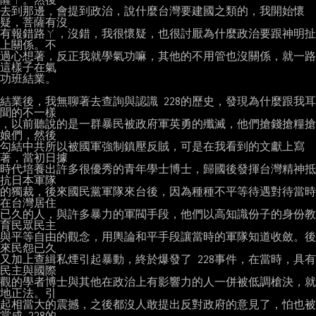
去到那邊，會提到政治，說什麼台灣要建國之類的，我開始懷
疑，菩薩有沒

有報錯路ㄚ，沒錯，我很懷疑，也很討厭為什麼政治要跟神明扯
上關係。不

過心想著，反正我就學氣功嘛，其他的不用管也沒關係，就一路
這樣子在氣

功班結業。

結業後，我無聊著去查詢與認識 228的歷史，發現為什麼跟我耳
聞的不一樣

，以前聽說的是一群暴民被政府軍英勇的殲滅，他們搶錢搶糧搶
娘們，然後

勾結中共所以被國軍強制鎮壓反賊，可是在我看到的文獻上寫
著，當初日據

時代培養出許多很優秀的青年學士博士，歸國後發揮台灣精神抵
抗日本軍隊

的獨裁，後來國民黨軍隊來台後，因為種種不平等待遇對待當時
在台灣居住

已久的人，與許多暴力的軍閥手段，他們以高知識份子的身份教
育民眾民主

與平等自由的觀念，用輿論和平手段讓當時的軍隊知道收斂。後
來民怨已久

又加上查緝私煙引起暴動，終於爆發了 228事件，在當時，具有
民主與國際

觀的學者博士與其他在政治上有影響力的人一併被低調槍決，就
地正法。引

起相當大的震撼，之後都沒人敢提出反對政府的意見了，怕也被
當成 228的
