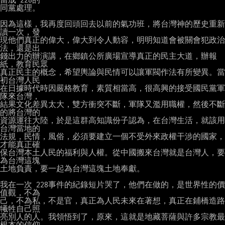
同黨處理。

因為這樣，我再度回頭回去以前的氣功班，將台灣神的歷史重新
讀一次，發

現他們真正的偉大，偉大到令人動容，明明知道會被關會犯政治
法，還是出

錢出力的辦演講，在鄉鎮公所廣場宣導真正的民主大道，辦報
紙，教育民眾

真正民主的概念，希望輿論與民情可以讓軍閥作法有所變異。當
初台灣人民

在日據時代時因嚴格教育，素質相當高，很高興的接受國民黨軍
隊來台灣，

結果文化差異太大，雙方衝突不斷，軍隊又濫用職權，然後不斷
的將台灣的

資源運往大陸，於是這群高知識份子認為，在台灣生活，就該用
台灣當地的

法規，民情，風俗，必須要建立一個不受外來政權干涉的國家，
才能真正確

保台灣本土人民的福利與人權。從中國搬來台灣就是台灣人，要
為台灣這塊

土地負責，要一起為台灣這塊土地奉獻。

我在一次 228事件的紀錄短片哭了，他們在做的，是世界性的價
值觀，不為

己，不為私，不是官，真正為人民未來在著想，真正在鋪橋造路
犧牲自己照

亮別人的人。我領悟到了，原來，這就是地藏菩薩與許多宗教最
根本的信仰
