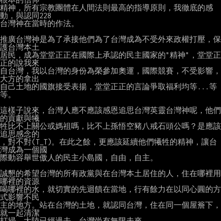
精神，所有宗教團體在人間法則最高的指導原則，我徹底的感
動，與認同228

台灣神在當時的作法。

推廣台灣神是為了承接他們為了台灣成為不受外來政權打壓，保
護台灣本土

居民，成為堂堂正正在國際上承認的民主國家的"精神"，堂堂正
正的說我來

自台灣，我以台灣的身份為榮參加奧運，國際競賽，不受影響，
大方的拿出

自己土地的國旗接受表揚，堂堂正正的言論爭取福利均等...等
等。

這樣子說來，台灣人應不應該感恩追思台灣英靈台灣神呢，他們
的貢獻與犧

牲比不上關公或媽祖嗎，比不上孫悟空豬八戒石頭公嗎？是應該
追思感念的

，對不對(T_T)。在此之餘，更應該延續他們犧牲的精神，讓台
灣成為一個國

際動容舉世傲人的民主小島國，自由，自主。

誠懇的希望台灣的所有政黨與在台灣本土居住的人，住在哪裡用
哪裡的資源

喝哪裡的水，就切實的先迴饋在當地，行有餘力在以同心圓的方
式影響不民

主的地方。站在台灣的土地，就認同台灣，住在同一個屋簷下，
就一起清潔

打掃。大陸已經過去，台灣尚有無限未來。
