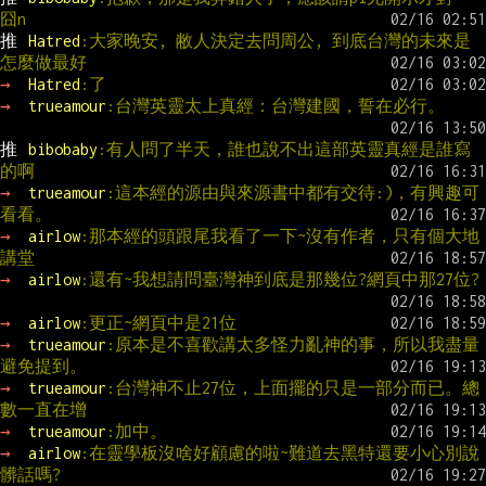
囧n
推 
Hatred
:大家晚安, 敝人決定去問周公, 到底台灣的未來是
怎麼做最好
→ 
Hatred
:了
→ 
trueamour
:台灣英靈太上真經：台灣建國，誓在必行。
推 
bibobaby
:有人問了半天，誰也說不出這部英靈真經是誰寫
的啊
→ 
trueamour
:這本經的源由與來源書中都有交待:)，有興趣可
看看。
→ 
airlow
:那本經的頭跟尾我看了一下~沒有作者，只有個大地
講堂
→ 
airlow
:還有~我想請問臺灣神到底是那幾位?網頁中那27位?
→ 
airlow
:更正~網頁中是21位
→ 
trueamour
:原本是不喜歡講太多怪力亂神的事，所以我盡量
避免提到。
→ 
trueamour
:台灣神不止27位，上面擺的只是一部分而已。總
數一直在增
→ 
trueamour
:加中。
→ 
airlow
:在靈學板沒啥好顧慮的啦~難道去黑特還要小心別說
髒話嗎?