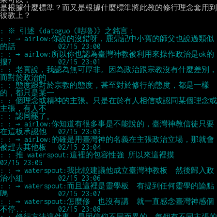
是根據什麼標準？而又是根據什麼標準將此教的修行理念套用到
彼教上？

: : → airlow:你說的沒錯呀，鹿鼎記中小寶的師父也說過類似
: : → airlow:所以你也認為臺灣神教被利用來操作政治是ok的
: : 老實說，我認為無可厚非。因為政治跟宗教沒有什麼差別，
: : 態度跟對於宗教的態度，甚至對於修行的態度，都是一樣
: : 個理念或精神的主張。只是在於有人相信或認同某個理念或
: : → airlow:你知道有很多事是不能說的，臺灣神教信徒只要
: : → airlow:的確是用臺灣神的名義在主張政治立場，那就會
: : 推 waterspout:這裡的包容性強 所以來這裡摸                          
: : → waterspout:我比較建議他成立臺灣神教板  然後歸入政
: : → waterspout:而且這裡是靈學板  有提到任何靈學的論點
: : → waterspout:怎麼修  也沒有講  就一直感念臺灣神感個
: : 修行方法這件事，是因信仰不同而異的。每個有不同主張的