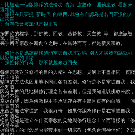
: 比被這一個版排斥的法輪功 青海 盧勝彥  彌勒皇教 看起來
: 像現在只要提 新時代 的東西.就會有自認為是名門正派的人
按照你的標準，那佛教、回教、基督教、天主教…等，都應該被
罵，因為

幾乎所有宗教在新創立之時，在當時而言，都是新興宗教。

: 修行不是應該越修越能掌握自我才對嗎.別人才講幾句話就可
每個宗教對於修行的目的與精神在思想、見解上不盡相同，實踐
其主張的

精神的方法也因見地不同而各有差別。修行是不是掌握自我，我
不知道，

因為各教的見地與修行理念各有差別，但是我知道以佛教來說，
修行不是

掌握自我，因為佛教根本不承認存在有主體且實有的自我，一個
非實有的

東西是無法掌握的。我很好奇，如果你認為修行是在掌握自我，
不知道這

樣的認知是建立在什麼宗教的見地與修行理念上？而這樣的「修
行是在掌

握自我」的理念是否能套用到一切宗教（包含台灣神信仰）？如
果可以，
