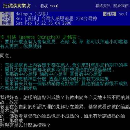
批踢踢實業坊
›
soul
聯絡資訊
關於我們
看板
作者
datoguo (咕嚕)
看板
soul
標題
Re: [資訊] 台灣人感恩追思 228台灣神
時間
Sat Feb 16 22:56:04 2008
: 要拜什麼沒有人會有意見, 石頭 花 草 都可以拜連小叮噹都
同意。

: 看來看去只有一個氣功稍微有點東西 其他的論點都很不成熟 
我很好奇，怎樣的論點叫成熟？各教由於各自見地主張不同的緣
故，故宗

教者在各自對於所謂真理的見解存在差異。基督教看佛教的論點
是不成熟

的，佛教看基督教的論點也是不成熟的，如果有所謂成熟的論
點，那麼成

熟與否是以什麼為標準？
