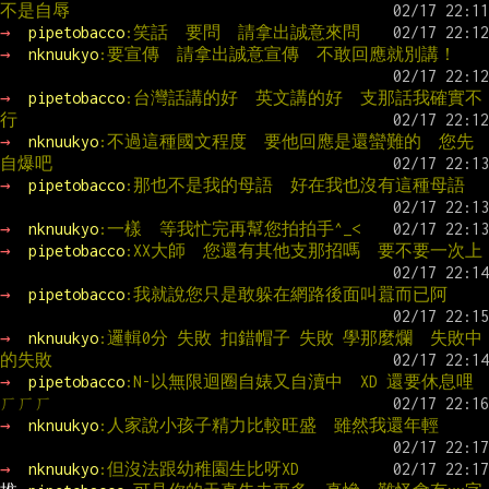
不是自辱
→ 
pipetobacco
:笑話  要問  請拿出誠意來問
→ 
nknuukyo
:要宣傳　請拿出誠意宣傳　不敢回應就別講！
→ 
pipetobacco
:台灣話講的好  英文講的好  支那話我確實不
行
→ 
nknuukyo
:不過這種國文程度　要他回應是還蠻難的　您先
自爆吧
→ 
pipetobacco
:那也不是我的母語  好在我也沒有這種母語
→ 
nknuukyo
:一樣　等我忙完再幫您拍拍手^_<
→ 
pipetobacco
:XX大師  您還有其他支那招嗎  要不要一次上
→ 
pipetobacco
:我就說您只是敢躲在網路後面叫囂而已阿
→ 
nknuukyo
:邏輯0分 失敗 扣錯帽子 失敗 學那麼爛　失敗中
的失敗
→ 
pipetobacco
:N-以無限迴圈自婊又自瀆中　XD 還要休息哩
ㄏㄏㄏ
→ 
nknuukyo
:人家說小孩子精力比較旺盛　雖然我還年輕　
→ 
nknuukyo
:但沒法跟幼稚園生比呀XD