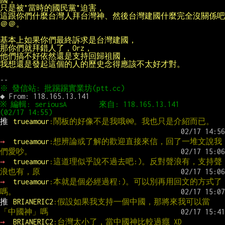
這跟你們什麼台灣人拜台灣神、然後台灣建國什麼完全沒關係吧
我想還是發起這個的人的歷史念得應該不太好才對。
※ 編輯: seriousA        來自: 118.165.13.141       
推 
trueamour
:鬧板的好像不是我哦@@。我也只是介紹而已。
→ 
trueamour
:想辨論或了解的歡迎直接來信，回了一堆文說我
們愛吵。
→ 
trueamour
:這道理似乎說不過去吧:)。反對聲浪有，支持聲
浪也有，原
→ 
trueamour
:本就是個必經過程:)。可以別再用回文的方式了
嗎。
推 
BRIANERIC2
:假設如果我支持一個中國，那將來我可以當
「中國神」嗎
→ 
BRIANERIC2
:台灣太小了，當中國神比較過癮 XD