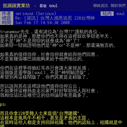
批踢踢實業坊
›
soul
聯絡資訊
關於我們
看板
作者
seriousA (Serious)
站內
soul
標題
Re: [資訊] 台灣人感恩追思 228台灣神
時間
Sun Feb 17 14:54:30 2008
trueamour先生，還有諸位為"台灣??"護航的各位，

如果真的是神，那麼你們也不用在這裡鼓吹爭辯老半天，

是不是"神"不是用辯的就會成為"神"了?

如果辯一辯就證明他們是"神"or"不是神"，那還滿無言的。

如果真的值得信仰，社會信仰就會給與他們回應，

不是靠幾張嘴巴就能夠來給予他們地位的。

你們在這裡爭得臉紅耳赤只會讓大家很反感，

這個版是靈學版(soul)，不是"神明驗證版"，

希望別再這樣鬧版了，你們其實是走錯版了。

所以說與其在這裡說他們值得信仰云云，

不如秉持這種熱血走出家門好好幫助他人與社會，

我相信這比這種空泛的信仰論辯有意義多了。

在當時這些人都是支持回歸祖國，他們的認知上，祖國就是中