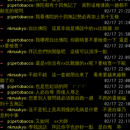
→ 
pipetobacco
:佛陀都有十四無記了  面對這種連跑一趟都不
願意的發問
→ 
pipetobacco
:我看佛陀的十四無記勢必再加上第十五條
→ 
nknuukyo
:自比佛陀　這莫非就是傳說中的xx比雞腿 XD
→ 
pipetobacco
:我哪裡自比佛陀 你眼睛要不要檢查一下 還是
xx要檢查？
→ 
nknuukyo
:拜託您們快開版吧　這樣可以清淨一點
→ 
pipetobacco
:還是n你沒有xx比雞腿的xx呢？要檢查一下歐
→ 
nknuukyo
:不錯不錯　這一套都用出來了　看來要越來越難
聽了XD
推 
pipetobacco
:也是您起頭的阿  ㄏㄏㄏ
→ 
pipetobacco
:人必自辱 而後人辱之
→ 
nknuukyo
:您要別人發問就必須親自跑一趟　不跑的還被編
到十五無記
→ 
nknuukyo
:這不是犯上貢高我慢的毛病是什麼　不過自爆乃
意料中事
→ 
pipetobacco
:又如何  xx大師
→ 
nknuukyo
:學我說話　拜託你字也抄好一點　是自侮　乖　