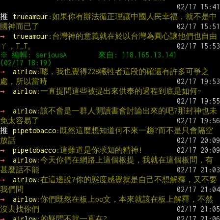
推 
trueamour
:如果你有辦法循正理讓中國人民幸福，就不是中
國神而已了
→ 
trueamour
:台灣神的意義就在於以台灣為圓心讓他們也自由
ㄚ，T_T。
※ 編輯: seriousA        來自: 118.165.13.141       
→ 
airlow
:嗯，我也覺得228犧牲者這段的確還有許多可爭之
處，所以當時
→ 
airlow
:一直提問這些被提出來供奉的過程到底是如何~
→ 
airlow
:該不會是一群人開讀書會討論出來的吧?那封神也未
免太容易了
推 
pipetobacco
:既然這麼想知道何不來一趟?而不是只會隔空
放話
→ 
pipetobacco
:這難道是你求知的精神!
→ 
airlow
:今天你們在網路上這個板提，我就在這個板問，有
甚麼話不能
→ 
airlow
:在這邊說?你的態度感覺就是自己不想解釋，又不要
我們問
→ 
airlow
:你們既然在板上po文，本來就該在板上解釋，不然
沒去找你們
→ 
airlow
:的疑問不就一直在?