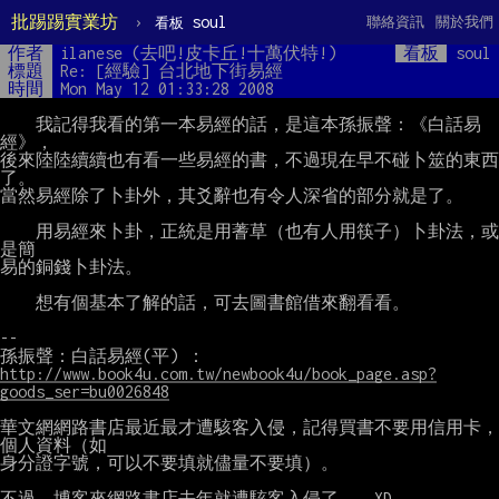
批踢踢實業坊
›
soul
聯絡資訊
關於我們
看板
作者
ilanese (去吧!皮卡丘!十萬伏特!)
看板
soul
標題
Re: [經驗] 台北地下街易經
時間
Mon May 12 01:33:28 2008
    我記得我看的第一本易經的話，是這本孫振聲：《白話易
經》，

後來陸陸續續也有看一些易經的書，不過現在早不碰卜筮的東西
了。

當然易經除了卜卦外，其爻辭也有令人深省的部分就是了。

    用易經來卜卦，正統是用蓍草（也有人用筷子）卜卦法，或
是簡

易的銅錢卜卦法。

    想有個基本了解的話，可去圖書館借來翻看看。

--

http://www.book4u.com.tw/newbook4u/book_page.asp?
goods_ser=bu0026848
華文網網路書店最近最才遭駭客入侵，記得買書不要用信用卡，
個人資料（如

身分證字號，可以不要填就儘量不要填）。

不過，博客來網路書店去年就遭駭客入侵了。  XD
