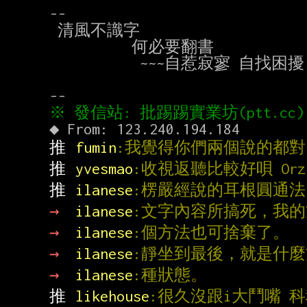
--

 清風不識字

          何必要翻書

           ~~~自惹寂寥 自找困擾

推 
fumin
:我覺得你們兩個說的都對
推 
yvesmao
:收視返聽比較好唄 Orz
推 
ilanese
:楞嚴經說的耳根圓通
→ 
ilanese
:文字內容所搞死，我
→ 
ilanese
:個方法也可捨棄了。
→ 
ilanese
:靜坐到最後，就是什
→ 
ilanese
:種狀態。
推 
likehouse
:很久沒跟i大鬥嘴 