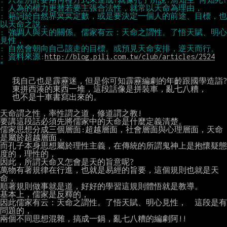
: 藉詞於自然界冥冥定數，或是要決定一個人的前途、目標，也
: 強調人與天的關係。儒家有云：天命之謂性。了悟天賦、明心
: 資料來源:
http://blog.pili.com.tw/club/articles/2524
   我自己也是霹靂迷，但是你可知霹靂編劇的年齡跟國學造詣?

   東拼西湊的東西一堆，這段話像是拼裝車，亂七八糟，

   也不是十車書寫出來的。

天命謂之性，率性謂之道，修道謂之教!

要講這段話必須先將儒家中的天命是什麼定義清楚。

儒家思想分成三個層面:超越層面，社會層面與心理層面，天命
是屬於超越層面，

而孔子本身思想屬於理性主義，在傳統的所謂鬼神上是抱懷疑態
度的，理性的，

因此，所謂天命又怎會是天的旨意呢?

萬物有著規律在行進，也就是易經的旨要，這個規則也就是天
命，

順著規則做事就是道，好好的學習這規則體悟就是教導。

基本上，儒家是反釋的，

因此儒家有云：天命之謂性。了悟天賦、明心見性，  這段是有
問題的，

兩個不同思想混雜，搞成一鍋，亂七八糟的編劇阿!!
