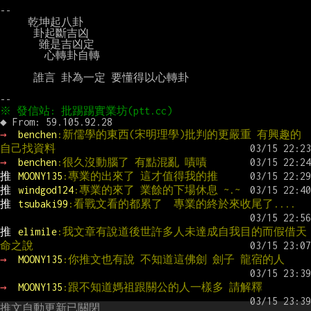
--

     乾坤起八卦

      卦起斷吉凶

       雖是吉凶定

        心轉卦自轉

      誰言 卦為一定 要懂得以心轉卦

→ 
benchen
:新儒學的東西(宋明理學)批判的更嚴重 有興趣的
自己找資料
→ 
benchen
:很久沒動腦了 有點混亂 嘖嘖
推 
MOONY135
:專業的出來了 這才值得我的推
推 
windgod124
:專業的來了 業餘的下場休息 ~.~
推 
tsubaki99
:看戰文看的都累了  專業的終於來收尾了....
推 
elimile
:我文章有說道後世許多人未達成自我目的而假借天
命之說
→ 
MOONY135
:你推文也有說 不知道這佛劍 劍子 龍宿的人
→ 
MOONY135
:跟不知道媽祖跟關公的人一樣多 請解釋
推文自動更新已關閉