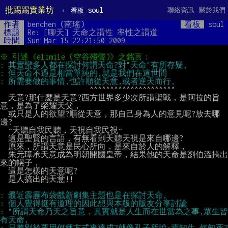
批踢踢實業坊
›
soul
聯絡資訊
關於我們
看板
作者
benchen (南瑤)
看板
soul
標題
Re: [聊天] 天命之謂性 率性之謂道
時間
Sun Mar 15 22:21:50 2009
                      ^^^^^^^^^^^^^^^^^^^^^

  天意?那什麼是天意?西方世界多少次所謂聖戰，是阿拉的旨
意，是為了榮耀天父，

  或只是人的欲望?順從天意，那自己身為人的意見呢?放去哪
邊?

  ~天聽自我民聽，天視自我民視~

  這是聖賢的言語，有無看到天聽天視是來自哪邊?

  原來，所謂天意是民心所向，是來自於人的解釋，

  朱元璋承天意成為明朝開國皇帝，結果他的天命是劉伯溫搞出
來的幌子，

  這是怎樣的天意呢?

  是人搞出的天意!!

: "所謂天命乃天之旨意，其實就是人生而在世當為之事,眾生皆