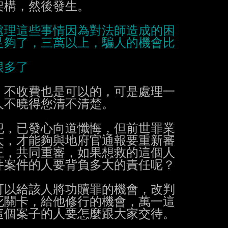
構，然後發生。

不收費也是可以的，可是處理一

不曉得您清不清楚。

，已發心向道懺悔，但前世罪業

，才能夠與地府官通報要重新審

，共同重審，如果想救的這個人

案件的人要背負多大的責任呢？

以給該人將功贖罪的機會，改判

關卡，給他修行的機會，萬一這

個案子的人要怎麼跟大家交待。
