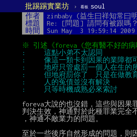
批踢踢實業坊
›
soul
看板
作者
zinbaby (益生曰祥知常曰明
標題
Re: [問題] 請問有被跟嗎
時間
Sun May  3 19:59:14 2009
foreva大說的也沒錯，這些與因
判決生效，神通對於此種罪業完全不
，神通不敵業力的問題。

至於一些後序自然形成的問題，則因