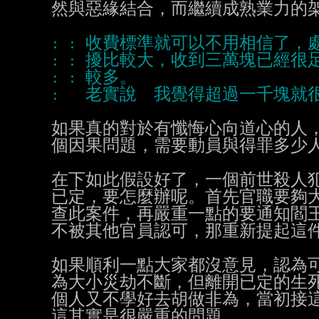
然與惡緣結合，而繼續成熟業力的架
如果真的對於有懺悔心向道心的人，
個因果問題，需要動員與得罪多少人
在下如此假設好了，一個前世殺人犯
已定，要怎麼辦呢。首先官職要夠大
查此案件，再嚴重一點的要通知閻王
不被其他官員認可，那重新提起這件
如果順利一點大家都沒意見，認為可
為大小災劫不斷，但離開已定的生死
個人又不學好去胡做非為，當初接這
這其實是很嚴重的問題。
