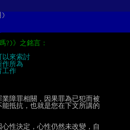
)
？
果罪業障罪相關，因果罪為已犯而被

能抵抗，也就是您在下文所講的

心性決定，心性仍然未改變，自
