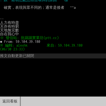
  確實，表現與眾不同的；通常是後者   ^^a

--

人力有時盡

天亦有時窮

天地無完數

※ 編輯: alexhk          來自: 59.104.39.180        
推文自動更新已關閉
返回看板