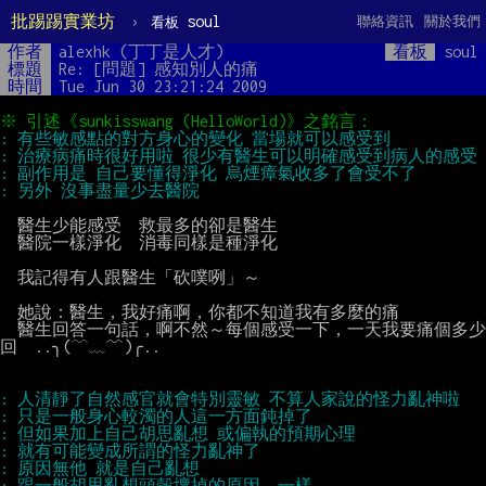
批踢踢實業坊
›
soul
聯絡資訊
關於我們
看板
作者
alexhk (丁丁是人才)
看板
soul
標題
Re: [問題] 感知別人的痛
時間
Tue Jun 30 23:21:24 2009
  醫生少能感受  救最多的卻是醫生

  醫院一樣淨化  消毒同樣是種淨化

  我記得有人跟醫生「砍噗咧」～

  她說：醫生，我好痛啊，你都不知道我有多麼的痛

  醫生回答一句話，啊不然～每個感受一下，一天我要痛個多少
回  ..╮(﹋﹏﹌)╭..
