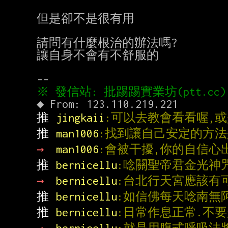
但是卻不是很有用

請問有什麼根治的辦法嗎?

讓自身不會有不舒服的

推 
jingkaii
:可以去教會看看喔,或
推 
man1006
:找到讓自己安定的方
→ 
man1006
:會被干擾,你的自信心
推 
bernicellu
:唸關聖帝君金光神
→ 
bernicellu
:台北行天宮應該有
推 
bernicellu
:如信佛每天唸南無
推 
bernicellu
:日常作息正常.不