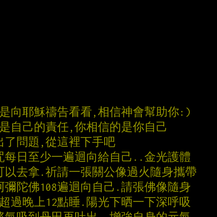
是向耶穌禱告看看,相信神會幫助你:)
法是自己的責任,你相信的是你自己
出了問題,從這裡下手吧
咒每日至少一遍迴向給自己..金光護體
可以去拿.祈請一張關公像過火隨身攜帶
阿彌陀佛108遍迴向自己.請張佛像隨身
要超過晚上12點睡.陽光下晒一下深呼吸