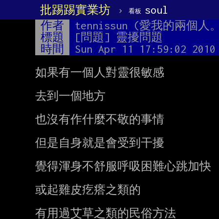
批踢踢實業坊
›
soul
看板
作者
tennissun (愛我的兩個人
標題
[問題] 靈擾問題
時間
Sun Apr 11 17:59:02 2010
如果有一個人對靈很敏感

去到一個地方

也沒有作什麼不敬的事情

但是自身就是會受到干擾

覺得渾身不舒服呼吸困難心跳加快

或起雞皮疙瘩之類的

有用過艾草之類的民俗方法
