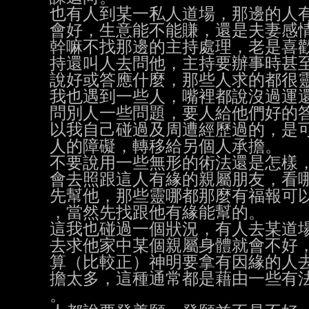
也有人到某一私人道場，那邊的人有
會好，生意能不能賺，還是夫妻感情
幹嘛不找那邊的主持處理，老是喜歡
持還叫人去問他，主持要辦事時甚至
說好或答應什麼，那些人求的都很靈
我也遇到一些人，嘴裡都說沒過運還
問別人一些問題，要人給他們好的答
以我自己碰過及周遭經歷過的，是可
人的障礙，轉移給另個人承擔。

不要說用一些無形的術法還是怎樣，
會去照跟這人有緣的親屬朋友，看哪
先幫他，那些靈哪都那麼有福報可以
，當然先找跟他有緣能幫的。

這我也碰過一個狀況，有人去某道場
去求他家中某個親屬身體就會不好，
算（比較正）神明要拿有因緣的人去
擔太多，這種通常都是藉由一些有法
。
