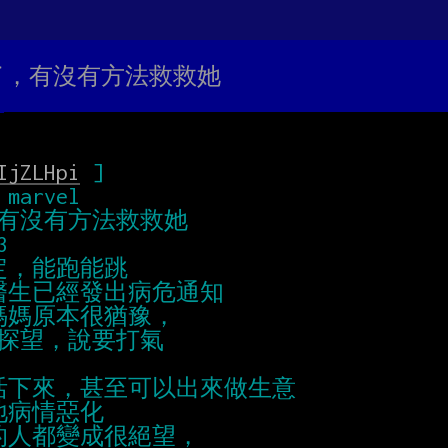
運了，有沒有方法救救她
IjZLHpi