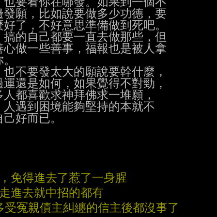
也要看你在哪發。如果到一個不

發願，比如說要做多少功德，要

好了，不好意思準備做到死吧。

搞的自己都要一直去做那些，但

心做一些善事，福報也是被人拿

。

也不要發太大的願說要幹什麼，

過運還是如何，如果覺得不對勁，

人都喜歡求神拜佛求一堆願，

人遇到困境能夠堅持的本就不

己好而已。

去，免得進去了惹了一身腥
一走進去就中招的都有
多受冤親債主糾纏的信主後都沒事了