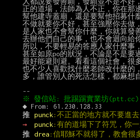
人都說要發善願，發願並不是不好，
正的道場，法師為人不正，你在那邊
幫他建寺蓋廟，還是要幫他招募什麼
不做就要你不好，甚至強壓你去做，
是人家也不會幫你什麼，你就算發善
去辦他們自己的事，也不會迴向給你
所以，不要輕易的答應人家什麼事，
甚至如原po的狀況，不論是不是要
最好能避則避。看看這個社會，很多
也不少人喜歡找什麼老師改什麼的，
多，誰管別人的死活怎樣，都麻想自
推 
punck
:不正當的地方就不要進
→ 
punck
:有的道場下了符咒，你
推 
drea
:信耶穌不就得了，教會很