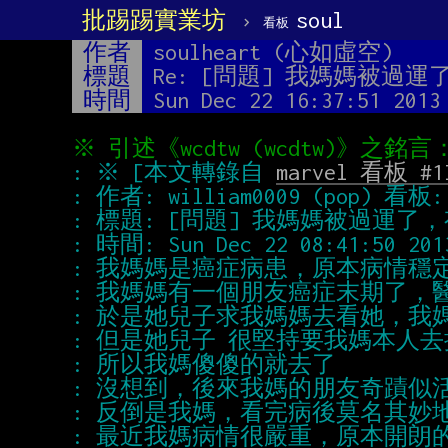
批踢踢實業坊
›
soul
看板
作者
soulheart (心如虛空)
標題
Re: [問題] 我媽媽被過
時間
Sun Dec 22 16:37:51 2013
: ※ [本文轉錄自 
marvel 看板 #1