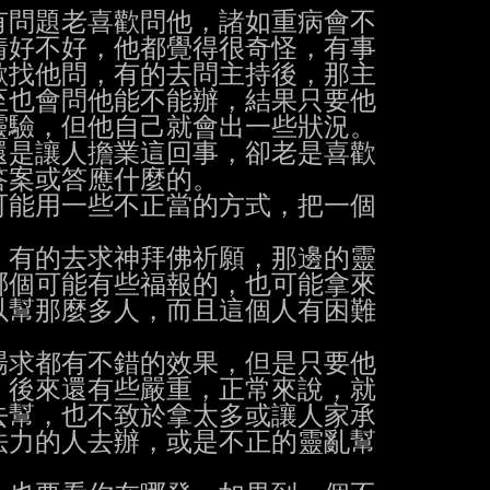
問題老喜歡問他，諸如重病會不

好不好，他都覺得很奇怪，有事

找他問，有的去問主持後，那主

也會問他能不能辦，結果只要他

驗，但他自己就會出一些狀況。

是讓人擔業這回事，卻老是喜歡

案或答應什麼的。

能用一些不正當的方式，把一個

有的去求神拜佛祈願，那邊的靈

個可能有些福報的，也可能拿來

幫那麼多人，而且這個人有困難

求都有不錯的效果，但是只要他

後來還有些嚴重，正常來說，就

幫，也不致於拿太多或讓人家承

力的人去辦，或是不正的靈亂幫
