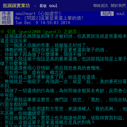
批踢踢實業坊
›
soul
聯絡資訊
關於我們
看板
作者
soulheart (心如虛空)
站內
soul
標題
Re: [問題2]這輩是來還上輩的債?  
時間
Tue Dec  9 14:59:03 2014
: 這個議題在媽寶版前陣子才被封掉，但真實狀況就是答案根本
: 實際上我這輩子假設是真的要來還債，也請跟我說我是上輩子
: 整個就是一個屁字，再強調一次，就是「屁」，臭的要死但看
: 我做了一切還債的行為後，為何而做全都莫名奇妙，反而會心
: 憑什麼我這事要這麼苦，佛門說「慈悲」「寬恕」，但現在執
: 完全顛倒，你是用讓對方受苦，來讓債權人「看的高興」，他