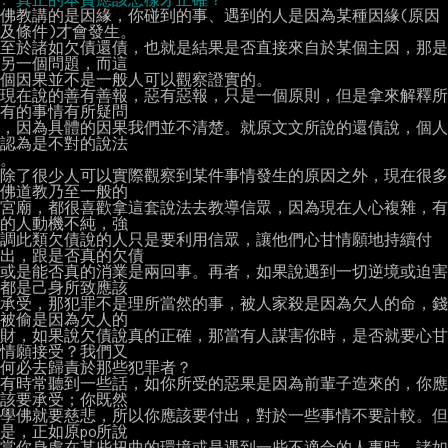
佛教講的是因緣，你碰到的事、遇到的人是因為某種因緣(原因
及條件)才會發生。

至於諸如欠債還債，也就是結果是否直接來自於某個主因，那是
另一個問題，而這

個因果並不是一般人可以觀察證實的。

現在說的善有善報，惡有惡報，只是一個原則，但是拿來解釋所
有的事情有所疑問

，因為具體的因果我們並不清楚。就原文文所說的還債說，個人
認為是不對的說法

。

除了很少人可以實際觀察到某件事情發生的原因之外，現在很多
佛道教乃至一般的

宮廟，都很喜歡拿這套說法去教導信眾，因為現在人心複雜，有
的人動機不純，強

調此類欠債說的人只是要利用信眾，讓他們心甘情願地持續付
出，跟是否真的欠債

或是能否真的消業是兩回事。再者，如果說遇到一切逆境或迫害
都是己身所致應該

承受，那犯罪不是理所當然的事，被人家殺是因為欠人的命，錢
被偷是因為欠人的

財，如果說欠債說真的正確，那當有人謀害你時，是否就要心甘
情願接受？我們又

何必去歸責於那些犯罪者？

有時常聽到一些話，如你所受的惡果是因為前輩子造來的，你應
該要承受；你既然

學佛就要慈悲，所以你應該要付出，對於一些事情不要計較。但
是，正如原po所說

當你身處在某些扭曲的環境或是遇到一些不適合的人事時，諸如