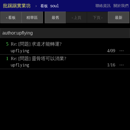
批踢踢實業坊
›
soul
聯絡資訊
關於我們
看板
‹ 看板
精華區
最舊
‹ 上頁
下頁 ›
最新
5
Re: [問題] 求道才能轉運?
upflying
4/09
⋯
1
Re: [問題] 靈骨塔可以消業?
upflying
1/16
⋯