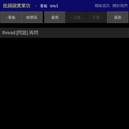
批踢踢實業坊
›
soul
聯絡資訊
關於我們
看板
‹ 看板
精華區
最舊
‹ 上頁
下頁 ›
最新