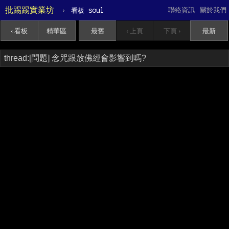
批踢踢實業坊
›
soul
聯絡資訊
關於我們
看板
‹ 看板
精華區
最舊
‹ 上頁
下頁 ›
最新