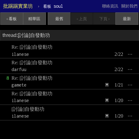
批踢踢實業坊
›
soul
聯絡資訊
關於我們
看板
‹ 看板
精華區
最舊
‹ 上頁
下頁 ›
最新
Re: [討論]自發動功
ilanese
2/22
⋯
Re: [討論]自發動功
darfuu
2/22
⋯
8
Re: [討論]自發動功
gamete
M
1/21
⋯
Re: [討論]自發動功
ilanese
M
1/20
⋯
[討論]自發動功
ilanese
M
1/20
⋯