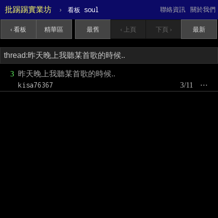
批踢踢實業坊
›
soul
聯絡資訊
關於我們
看板
‹ 看板
精華區
最舊
‹ 上頁
下頁 ›
最新
3
昨天晚上我聽某首歌的時候..
kisa76367
3/11
⋯