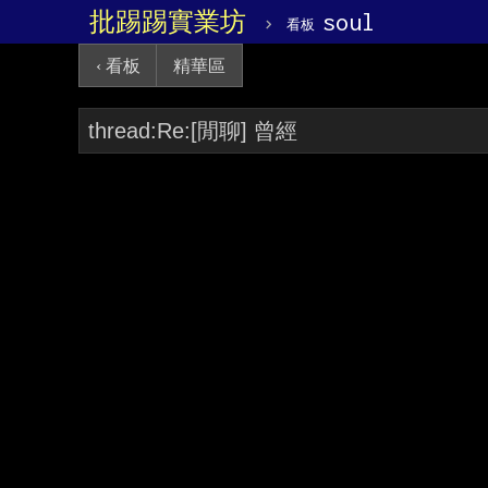
批踢踢實業坊
›
soul
看板
‹ 看板
精華區