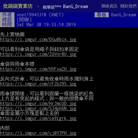
批踢踢實業坊
›
BanG_Dream
聯絡資訊
關於我們
beta
精華區
作者
xnet19943310 (XNET)
看板
BanG_Dream
標題
[閒聊]
時間
Sat Mar 30 19:33:14 2019
https://i.imgur.com/DGu0biA.jpg
https://i.imgur.com/ZUVnr8U.jpg
https://i.imgur.com/HVFxwZH.jpg
https://i.imgur.com/rFZb295.jpg
雨傘撐開後，可以看到跟蘭一樣挑染的紅色

https://i.imgur.com/HrJmcUD.jpg
https://i.imgur.com/S34ph6N.jpg
https://i.imgur.com/ce9lgrk.jpg
https://i.imgur.com/cj0Y7PH.jpg