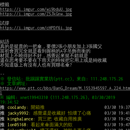
https://i.imgur.com/wi9bduU.jpg
https://i.imgur.com/ZSJkGnw.jpg
https://i.imgur.com/cHPDf6i.jpg
結語

真的是挺貴的一把傘，要價2張小朋友加上3張國父

當初會買完全就是看到握柄的A字吊飾而衝的

材質上不曉得好不好，感覺起來挺不錯就是

還在思考要不要在下雨天的時候把它用上或是純收藏

不知道版上有沒有人也有買聯名傘?

※ 文章網址: 
https://www.ptt.cc/bbs/BanG_Dream/M.1553945597.A.224.htm
l
※ 編輯: xnet19943310 (111.248.175.26), 03/30/2019 
推 
coolandy
: 開箱推
推 
jacky9992
: 感覺還是收藏好 怕壞了心痛
推 
kingbalance
: 買三把 收藏自用推廣
推 
lon05168
: 看起來傘面滿大的欸