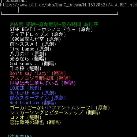
https://www.ptt.cc/bbs/BanG_Dream/M.1512052774.A.8E1.htm
l
│

└─────────────────────────────────────┘

※依照 樂團→原創翻唱→發布時間 為排序
STAR BEAT！～ホシノコドウ～（原創）
ティアドロップス（原創）
1000回潤んだ空（原創）
前へススメ！（原創）
Time Lapse（原創）
八月のif（原創）
光るなら（翻唱）
God knows...（翻唱）
千本桜（翻唱）
Don't say "lazy"（翻唱）
アスノヨゾラ哨戒班（翻唱）
世界は恋に落ちている（翻唱）
LOUDER（原創）
Re:birth day（原創）
熱色スターマイン（原創）
Red fraction（翻唱）
ゴーカ!ごーかい!?ファントムシーフ!（原創）
シュガーソングとビターステップ（翻唱）
ロメオ（翻唱）
恋は渾沌の隷也（翻唱）
《注意事項》