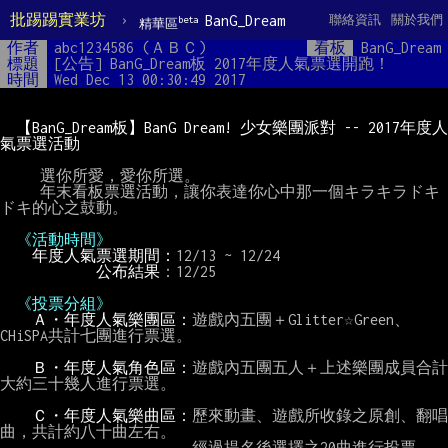
批踢踢實業坊
›
BanG_Dream
聯絡資訊
關於我們
beta
精華區
作者
abc1234586 (ＡＢＣ)
看板
BanG_Dream
標題
[公告] BanG_Dream板 2017年度人氣票選開跑！
時間
Wed Dec 13 00:30:49 2017
【BanG_Dream板】BanG Dream! 少女樂團派對 -- 2017年度人
氣票選活動
     選你所愛，愛你所選。

     年末看板票選活動，讓你表達你心中那一個キラキラドキ
ドキ的心之鼓動。

《活動時間》
年度人氣票選期間：
12/13 ~ 12/24

公布結果
：12/25

《投票分組》
Ａ・年度人氣樂團區：
遊戲內五團＋Glitter☆Green、
CHiSPA共計七團進行票選。

Ｂ・年度人氣角色區：
遊戲內五團五人＋上述樂團成員合計
大約三十幾人進行票選。

Ｃ・年度人氣樂曲區：
歷來動畫、遊戲所收錄之原創、翻唱
曲，共計約八十曲左右。

                        經過提名後選擇之20曲進行投票。
