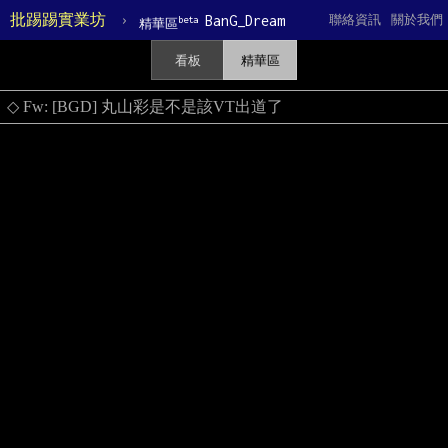
批踢踢實業坊
›
BanG_Dream
聯絡資訊
關於我們
beta
精華區
看板
精華區
◇ Fw: [BGD] 丸山彩是不是該VT出道了