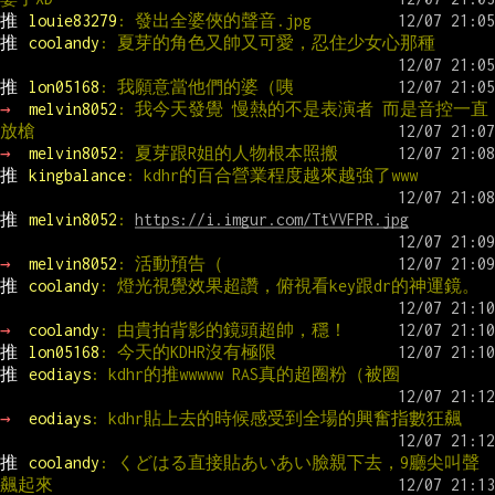
推 
louie83279
: 發出全婆俠的聲音.jpg
推 
coolandy
: 夏芽的角色又帥又可愛，忍住少女心那種
推 
lon05168
: 我願意當他們的婆（咦
→ 
melvin8052
: 我今天發覺 慢熱的不是表演者 而是音控一直
放槍
→ 
melvin8052
: 夏芽跟R姐的人物根本照搬
推 
kingbalance
: kdhr的百合營業程度越來越強了www
推 
melvin8052
: 
https://i.imgur.com/TtVVFPR.jpg
→ 
melvin8052
: 活動預告（
推 
coolandy
: 燈光視覺效果超讚，俯視看key跟dr的神運鏡。
→ 
coolandy
: 由貴拍背影的鏡頭超帥，穩！
推 
lon05168
: 今天的KDHR沒有極限
推 
eodiays
: kdhr的推wwwww RAS真的超圈粉（被圈
→ 
eodiays
: kdhr貼上去的時候感受到全場的興奮指數狂飆
推 
coolandy
: くどはる直接貼あいあい臉親下去，9廳尖叫聲
飆起來