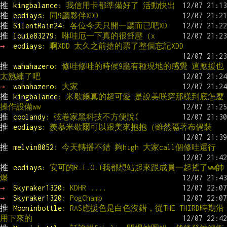
推 
kingbalance
: 我信用卡都準備好了 活動快出
推 
eodiays
: 同9廳夥伴XDD
推 
SilentRain24
: 各位今天只開一廳而已吧XD
推 
louie83279
: 咻哇厄一下真的很舒壓（x
→ 
eodiays
: 啊XDD 太久之前搶的票了整個忘記XDD
推 
wahahazero
: 修哇修哇的時候9廳有種現地的感覺 這應援也
太熟練了吧
→ 
wahahazero
: 大家
推 
kingbalance
: 米歇爾真的超可愛 是說美咲穿那樣到底怎麼
操作設備ww
推 
coolandy
: 弦卷家黑科技不方便說(
推 
eodiays
: 羨慕米歇爾可以跟美來抱抱（雖然隔著布偶裝
推 
melvin8052
: 今天轉播不錯 夠high 大家call個修哇還行
推 
eodiays
: 安可的R.I.O.T我都想站起來跟成員一起搖了ww帥
爆
→ 
Skyraker1320
: KDHR ....
→ 
Skyraker1320
: PogChamp
推 
Mooninbottle
: RAS應援色是白色沒錯，從THE THIRD時期沿
用下來的