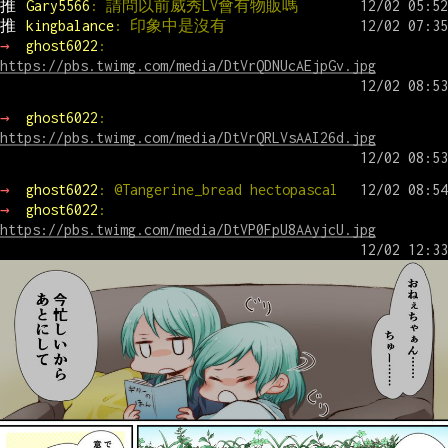
推 
Gary5566
: 請問以前威秀LV會有物販嗎
推 
kingbalance
: 印象中是沒有
→ 
ghost6022
: 
https://pbs.twimg.com/media/DtVrQDNUcAEjpGv.jpg
→ 
ghost6022
: 
https://pbs.twimg.com/media/DtVrQRLVsAAI26d.jpg
→ 
ghost6022
: @Tangerine_bread hectopascal
→ 
ghost6022
: 
https://pbs.twimg.com/media/DtVP0FpU8AAyjcU.jpg