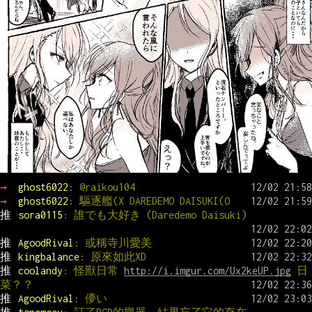
→ 
ghost6022
: @raikou104
→ 
ghost6022
: 驅逐艦(X DAREDEMO DAISUKI(O
推 
sora0115
: 誰でも大好き (Daredemo Daisuki)
推 
AgoodRival
: 或稱寺川愛美
推 
kingbalance
: 原來如此XD
推 
coolandy
: 怪獸日常 
http://i.imgur.com/Ux2keUP.jpg
 日
菜？？
推 
AgoodRival
: 儚い