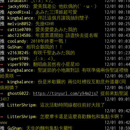
推 
lunaoath
: _(:з」∠)_
→ 
jacky9992
: 愛美我老公 他欸偶的(′・ω・)
推 
AgoodRival
: あみた三澤姬超可愛
推 
kingbalance
: 拜託這個月讓我抽到雙子
推 
melvin8052
: 先搶KDHR
→ 
cattie0709
: 愛美愛愛あみた我的
→ 
abc1234586
: 年度票選開始 請盡快去提名喔
推 
coolandy
: 2018年終要一戰！
推 
GuShan
: 相羽企鵝我的！！
推 
v21638245
: 有咲千聖あみた我的
推 
viper9709
: _(:з」∠)_
→ 
viper9709
: 翻唱曲居然有小星星XD
推 
kingbalance
: 聖誕節的小地圖對話 有咲準備兩份聖誕禮物
給美咲 一
→ 
kingbalance
: 份是米歇爾的 兩位吐槽役互動意外溫馨(同
病相憐？
→ 
ghost6022
: 
https://tinyurl.com/y94m2js7
 提前來點聖誕
3417
推 
LitterShripm
: 這次活動時間線都往前好大段了
→ 
LitterShripm
: 怎麼摩卡還是這麼喜歡麵包和集點卡啊？
www
推 
GuShan
: 天生的麵包集點卡屬性