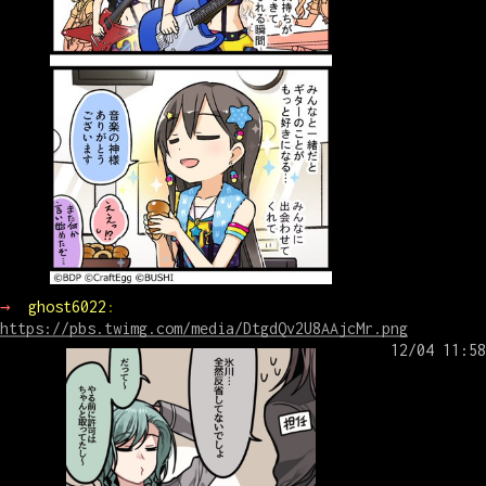
→ 
ghost6022
: 
https://pbs.twimg.com/media/DtgdQv2U8AAjcMr.png