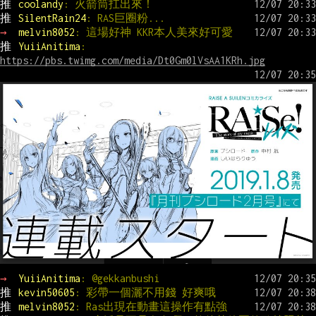
推 
coolandy
: 火箭筒扛出來！
推 
SilentRain24
: RAS巨圈粉...
→ 
melvin8052
: 這場好神 KKR本人美來好可愛
推 
YuiiAnitima
: 
https://pbs.twimg.com/media/Dt0Gm0lVsAA1KRh.jpg
→ 
YuiiAnitima
: @gekkanbushi
推 
kevin50605
: 彩帶一個灑不用錢 好爽哦
推 
melvin8052
: Ras出現在動畫這操作有點強