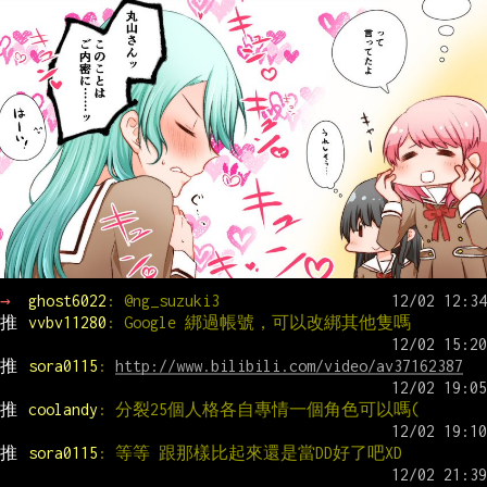
→ 
ghost6022
: @ng_suzuki3
推 
vvbv11280
: Google 綁過帳號，可以改綁其他隻嗎
推 
sora0115
: 
http://www.bilibili.com/video/av37162387
推 
coolandy
: 分裂25個人格各自專情一個角色可以嗎(
推 
sora0115
: 等等 跟那樣比起來還是當DD好了吧XD