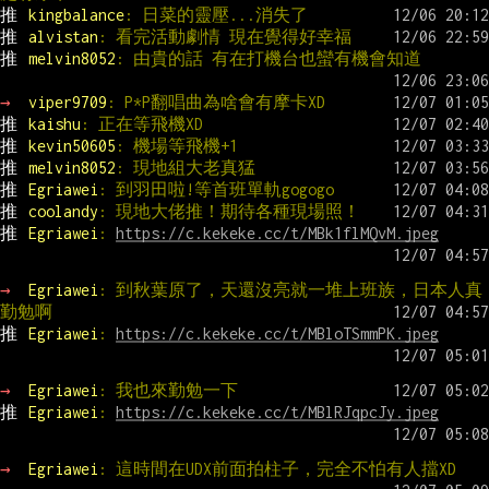
推 
kingbalance
: 日菜的靈壓...消失了
推 
alvistan
: 看完活動劇情 現在覺得好幸福
推 
melvin8052
: 由貴的話 有在打機台也蠻有機會知道
→ 
viper9709
: P*P翻唱曲為啥會有摩卡XD
推 
kaishu
: 正在等飛機XD
推 
kevin50605
: 機場等飛機+1
推 
melvin8052
: 現地組大老真猛
推 
Egriawei
: 到羽田啦!等首班單軌gogogo
推 
coolandy
: 現地大佬推！期待各種現場照！
推 
Egriawei
: 
https://c.kekeke.cc/t/MBk1flMQvM.jpeg
→ 
Egriawei
: 到秋葉原了，天還沒亮就一堆上班族，日本人真
勤勉啊
推 
Egriawei
: 
https://c.kekeke.cc/t/MBloTSmmPK.jpeg
→ 
Egriawei
: 我也來勤勉一下
推 
Egriawei
: 
https://c.kekeke.cc/t/MBlRJqpcJy.jpeg
→ 
Egriawei
: 這時間在UDX前面拍柱子，完全不怕有人擋XD