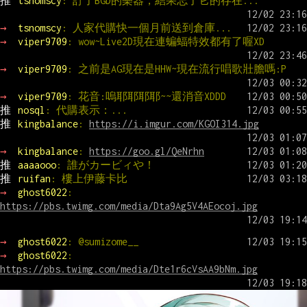
推 
tsnomscy
: 訂了BGD的樂器，結果忘了它的存在...
→ 
tsnomscy
: 人家代購快一個月前送到倉庫...
→ 
viper9709
: wow~Live2D現在連蝙蝠特效都有了喔XD
→ 
viper9709
: 之前是AG現在是HHW~現在流行唱歌壯膽嗎:P
→ 
viper9709
: 花音:嗚耶耶耶耶~~還消音XDDD
推 
nosql
: 代購表示：...
推 
kingbalance
: 
https://i.imgur.com/KGOI314.jpg
→ 
kingbalance
: 
https://goo.gl/QeNrhn
推 
aaaaooo
: 誰がカービィや！
推 
ruifan
: 樓上伊藤卡比
→ 
ghost6022
: 
https://pbs.twimg.com/media/Dta9Ag5V4AEocoj.jpg
→ 
ghost6022
: @sumizome__
→ 
ghost6022
: 
https://pbs.twimg.com/media/Dte1r6cVsAA9bNm.jpg