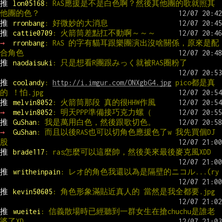
推 
lon05168
: RAS應援是不是白色啊？然後其他團的歌就照其
他團的色？
推 
rronbang
: 好微妙的大消息
推 
cattie0709
: 火箭筒差點扛不動啊～～～
→ 
rronbang
: RAS 的字有貓耳跟樂團演出沒啥關係，原來是配
合角色
推 
naodaisuki
: 只是想看R團跟みっく就被RAS圈粉了
推 
coolandy
: 
http://i.imgur.com/ONXgbG4.jpg
 pico都是真
的 ！怕.jpg
推 
melvin8052
: 火箭筒那段 真的很HHW作風
→ 
melvin8052
: 明天PPP準備接巧克力螺（
推 
GuShan
: 我是萬用白色，然後跟歌切色。
→ 
GuShan
: 而且以後RAS也可以切角色應援色了w 我先買個DJ
股
推 
brade117
: ras怎麼可以這麼帥，然後美來最後麥克風XDD
推 
writheinpain
: レオ的角色我還以為是隔壁的ニコル...(ry
推 
kevin50605
: 角色形象滿貼近真人的 當然是我全都要.jpg
推 
wueitei
: 信義散場時已經聽到一群女生在搶chuchu是誰老
婆了XD