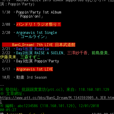
演：Poppin'Party）

 1/30 ・
Poppin'Party 1st Album
「Poppin'on!」
 2/08 ・
バンドリ！ラジオ祭り！
 2/20 ・
Argonavis 1st Single
「ゴールライン」
BanG_Dream! 7th LIVE 日本武道館
 2/21 
・Day1出演 Roselia
 2/22 
・Day2出演 RAISE A SUILEN
、
三澤紗千香
、
前島亜美
、
伊藤美来
、
三森すずこ
 2/23 
・Day3出演 Poppin'Party
 5/17 ・
Argonavis 1st LIVE
 10月 ・動畫 3rd Season

※ 文章網址: 
https://www.ptt.cc/bbs/BanG_Dream/M.1543593905.A.3E8.htm
l
※ 編輯: abc1234586 (118.160.101.129), 12/01/2018 