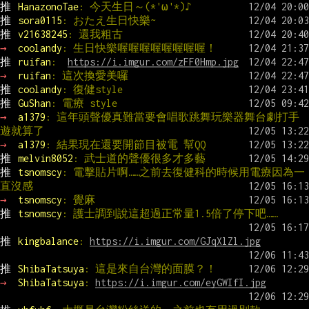
推 
HanazonoTae
: 今天生日～(*'ω'*)♪
推 
sora0115
: おたえ生日快樂~
推 
v21638245
: 還我粗古
→ 
coolandy
: 生日快樂喔喔喔喔喔喔喔喔！
推 
ruifan
:  
https://i.imgur.com/zFF0Hmp.jpg
→ 
ruifan
: 這次換愛美囉
推 
coolandy
: 復健style
推 
GuShan
: 電療 style
→ 
a1379
: 這年頭聲優真難當要會唱歌跳舞玩樂器舞台劇打手
遊就算了
→ 
a1379
: 結果現在還要開節目被電 幫QQ
推 
melvin8052
: 武士道的聲優很多才多藝
推 
tsnomscy
: 電擊貼片啊……之前去復健科的時候用電療因為一
直沒感
→ 
tsnomscy
: 覺麻
推 
tsnomscy
: 護士調到說這超過正常量1.5倍了停下吧……
推 
kingbalance
: 
https://i.imgur.com/GJqXlZl.jpg
推 
ShibaTatsuya
: 這是來自台灣的面膜？！
→ 
ShibaTatsuya
: 
https://i.imgur.com/eyGWIfI.jpg