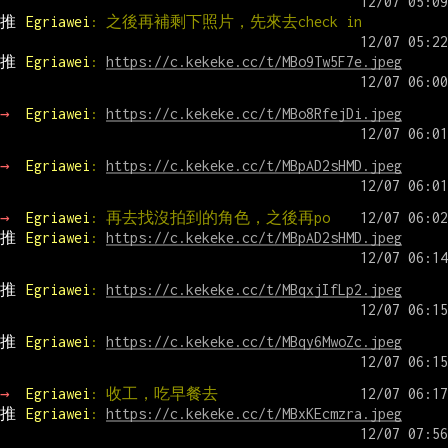
推 
Egriawei
: 之後再補剩下照片，先來去check in
推 
Egriawei
: 
https://c.kekeke.cc/t/MBo9Tw5F7e.jpeg
→ 
Egriawei
: 
https://c.kekeke.cc/t/MBo8RfejDi.jpeg
→ 
Egriawei
: 
https://c.kekeke.cc/t/MBpAD2sHMD.jpeg
→ 
Egriawei
: 再去找沒拍到的角色，之後再po
推 
Egriawei
: 
https://c.kekeke.cc/t/MBpAD2sHMD.jpeg
推 
Egriawei
: 
https://c.kekeke.cc/t/MBqxjIfLp2.jpeg
推 
Egriawei
: 
https://c.kekeke.cc/t/MBqy6MwoZc.jpeg
→ 
Egriawei
: 收工，吃早餐去
推 
Egriawei
: 
https://c.kekeke.cc/t/MBxKEcmzra.jpeg