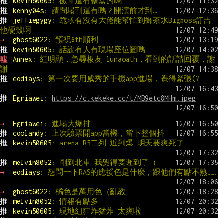
推 
kevin50605
: 徽章還有整盒的嗎
推 
kenny04s
: 請問場刊還有嗎？開演前才到…
推 
jeffiegygy
: 跪求有沒有大佬能幫忙到御茶水Bigboss訂吉
他硬殼啊
→ 
ghost6022
: 預祝6th順利
推 
kevin50605
: 話說有人有現場座位圖嗎
噓 
Annex
: 紅明顯，急尋板友 lunaoath，看到的話請回覆，謝
謝
推 
eodiays
: 第一次要用威秀的手機app進場，覺得緊張(?
推 
Egriawei
: 
https://c.kekeke.cc/t/MB9etc8MHm.jpeg
→ 
Egriawei
: 進場大爆排
推 
coolandy
: 上次驗票開app當機，當下整個抖
推 
kevin50605
: arena B5二列 近到爆 明天要爽死了
推 
melvin8052
: 剛到北車 我覺得要遲到了（
→ 
eodiays
: 想問一下RAS的應援色是什麼，跟他們有點不熟……
→ 
ghost6022
: 橘色是萬用色（亂教
推 
melvin8052
: 情報有點多
推 
kevin50605
: 現地組狂炸猛炸 太爽啦