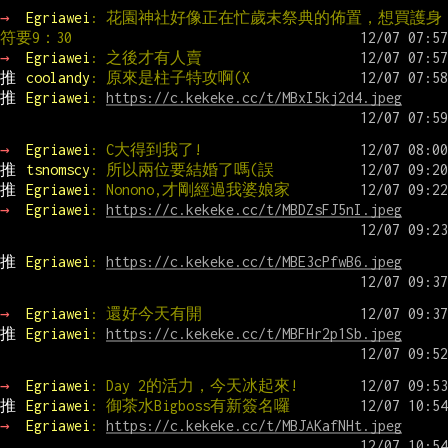
→ 
Egriawei
: 花園神社好像正在忙歲末祭典的佈置，想買護身
符要9：30
→ 
Egriawei
: 之後才有人賣
推 
coolandy
: 原來是柱子特攻啊(X
推 
Egriawei
: 
https://c.kekeke.cc/t/MBxI5kj2d4.jpeg
→ 
Egriawei
: C大得到我了!
推 
tsnomscy
: 所以兩位要結婚了嗎(誤
推 
Egriawei
: Nonono,才剛經過我婆娘家
→ 
Egriawei
: 
https://c.kekeke.cc/t/MBDZsFJ5nI.jpeg
推 
Egriawei
: 
https://c.kekeke.cc/t/MBE3cPfwB6.jpeg
→ 
Egriawei
: 還好今天有開
推 
Egriawei
: 
https://c.kekeke.cc/t/MBFHr2p1Sb.jpeg
→ 
Egriawei
: Day 2的活力，今天冰起來!
推 
Egriawei
: 御茶水Bigboss有新簽名囉
→ 
Egriawei
: 
https://c.kekeke.cc/t/MBJAKafNHt.jpeg