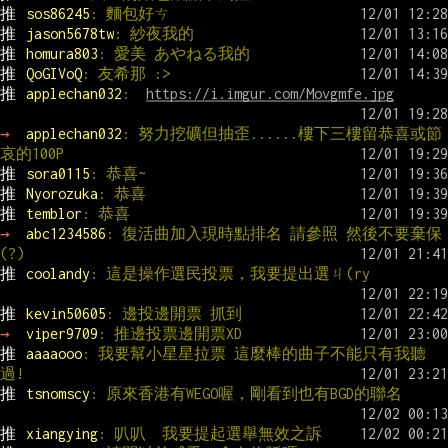
推 
sos86245
: 麵包好ㄘ
推 
jason5678tw
: 紗夜我的
推 
homura803
: 愛美 あやねる我的
推 
QoGIVoQ
: 友希那 :>
推 
applechan032
:  
https://i.imgur.com/Movgmfe.jpg
→ 
applechan032
: 努力挖礦但抽歪......樓下三樓留恭喜或節
哀的100P
推 
sora0115
: 恭喜~
推 
Nyorozuka
: 恭喜
推 
temblor
: 恭喜
→ 
abc1234586
: 復活曲加入現時點排名 請參照 然後不要棄保
(?)
推 
coolandy
: 這是操作選民投票，我要提出選ㄐ(ry
推 
kevin50605
: 邊投邊開票 抓到
→ 
viper9709
: 推邊投票邊開票XD
推 
aaaaooo
: 我要幫小星星拉票 這麼棒的曲子不能只有我聽
過!
推 
tsnomscy
: 原來香港有WEGO喔，剛看到也有BGD的聯名
推 
xiangying
: 叭叭  我要提起選舉無效之訴