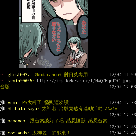
→ 
ghost6022
: @kudarannnS 對日菜專用
→ 
kevin50605
: 
https://img.kekeke.cc/t/MwQ7MqmfMC.jpeg
台版!
推 
Anbi
: P5太棒了 怪獸這次讚
推 
ShibaTatsuya
: 太神啦 台版竟然有連動活動 AAAAA
推 
aaaaooo
: 跟台索談好了吧 感恩怪獸 感恩台索
推 
coolandy
: 太神啦！抽起來！