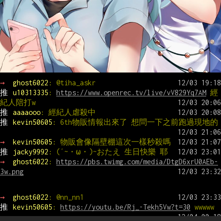
→ 
ghost6022
: @tiha_askr
推 
u10313335
: 
https://www.openrec.tv/live/vV829Yq7AM
 經
紀人陪打w
推 
aaaaooo
: 經紀人虐殺中
推 
kevin50605
: 6th物販情報出來了 想問一下之前跑過現地的
→ 
kevin50605
: 物販會像隔壁棚這次一樣秒殺嗎
推 
jacky9992
: (′~・ω・)~おたえ 生日快樂 耶
→ 
ghost6022
: 
https://pbs.twimg.com/media/DtgD6xrU0AEb-
3w.png
→ 
ghost6022
: @nn_nn1
推 
kevin50605
: 
https://youtu.be/Rj_-Tekh5Vw?t=30
 wwwww