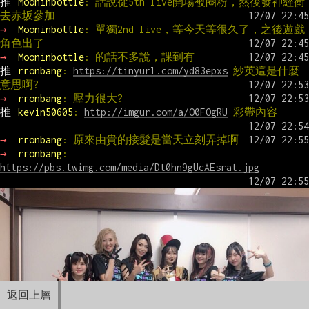
推 
Mooninbottle
: 話說從5th live開場被圈粉，然後發神經衝
去赤坂參加
→ 
Mooninbottle
: 單獨2nd live，等今天等很久了，之後遊戲
角色出了
→ 
Mooninbottle
: 的話不多說，課到有
推 
rronbang
: 
https://tinyurl.com/yd83epxs
 紗英這是什麼
意思啊?
→ 
rronbang
: 壓力很大?
推 
kevin50605
: 
http://imgur.com/a/O0FOgRU
 彩帶內容
→ 
rronbang
: 原來由貴的接髮是當天立刻弄掉啊
→ 
rronbang
: 
https://pbs.twimg.com/media/Dt0hn9gUcAEsrat.jpg
返回上層