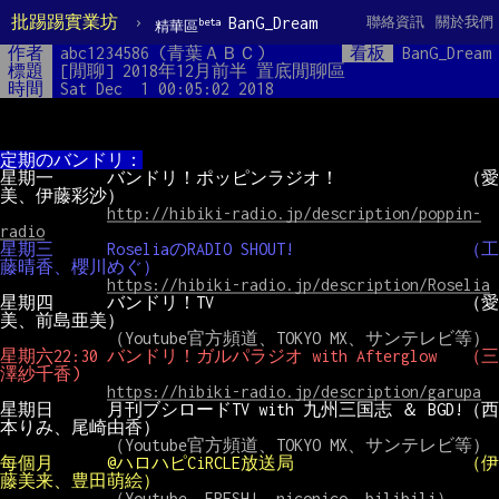
批踢踢實業坊
›
BanG_Dream
聯絡資訊
關於我們
beta
精華區
作者
abc1234586 (青葉ＡＢＣ)
看板
BanG_Dream
標題
[閒聊] 2018年12月前半 置底閒聊區
時間
Sat Dec  1 00:05:02 2018
定期のバンドリ：
星期一      バンドリ！ポッピンラジオ！              （愛
美、伊藤彩沙）
http://hibiki-radio.jp/description/poppin-
radio
星期三      RoseliaのRADIO SHOUT!                   （工
藤晴香、櫻川めぐ）
https://hibiki-radio.jp/description/Roselia
星期四      バンドリ！TV                            （愛
美、前島亜美）
星期六22:30 バンドリ！ガルパラジオ with Afterglow   （三
澤紗千香)
https://hibiki-radio.jp/description/garupa
星期日      月刊ブシロードTV with 九州三国志 ＆ BGD!（西
本りみ、尾崎由香）
每個月      @ハロハピCiRCLE放送局                   （伊
藤美来、豊田萌絵）
            （Youtube、FRESH!、niconico、bilibili）
