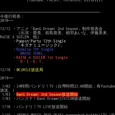
───────────────────────────────────────

今後行程表：

2018──

12/12 ・アニメ「BanG Dream! 2nd Season」制作発表会

        （出演：愛美、前島亜美、相羽あいな、伊藤美来、
RAISE A SUILEN　他）

      ・
Poppin'Party 12th Single
「キズナミュージック♪」
      ・
Roselia 7th Single
「BRAVE JEWEL」
      ・
RAISE A SUILEN 1st Single
「R・I・O・T」
12/18 ・
@CiRCLE放送局
2019──

 1/02 ・24時間バンドリ！TV（台灣時間22:00開始，有Youtube
放送。）

 1/03 ・
BanG Dream! 2nd Season放送開始
 1/03 ・バンステ！BanG Dream!STATION放送開始

 1/10 ・バンドリ！TV LIVE放送開始

 1/19 ・ANIMAX MUSIX 2019 OSAKA supported byひかりTV（出