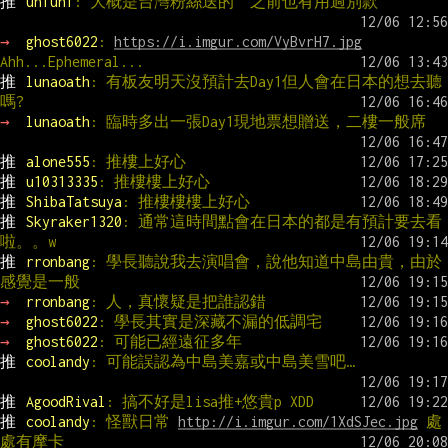
推 
uhfuhf
: 大概是台灣粉絲送的  之前也有用過別款
→ 
ghost6022
: 
https://i.imgur.com/VyBvrH7.jpg
Ahh...Ephemeral...
推 
lunaoath
: 有板友明天沒預計去Day1但人會在日本的想去聽
嗎?
→ 
lunaoath
: 臨時多出一張Day1現地票想贈送，二樓一般席
推 
alone555
: 推樓上好心
推 
u10313335
: 推樓樓上好心
推 
ShibaTatsuya
: 推樓樓樓上好心
推 
Skyraker1320
: 通常這時間點會在日本的都是有預計要去看
啦。。w
推 
rronbang
: 學長聽說我去演唱會，說他知道中島由貴，由於
感覺是一般
→ 
rronbang
: 人，真懷疑是把誰認錯
→ 
ghost6022
: 學長其實是深藏不漏的低調宅
→ 
ghost6022
: 可能已經遠征多年
推 
coolandy
: 可能誤認為中島美嘉或中島美雪吧…
推 
AgoodRival
: 搞不好是lisa推+悠貴p XDD
推 
coolandy
: 怪獸日常 
http://i.imgur.com/1XdSJec.jpg
 處
處有摩卡