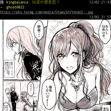
推 
kingbalance
: DD是什麼意思？
→ 
ghost6022
: 
https://pbs.twimg.com/media/DtamiSnVYAUaUl-.jpg