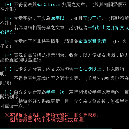
1-1 
不得發表與
BanG Dream!
無關之文章。（與其相關聲優不
在此限）

1-2 
文章字數，至少為
30字以上
，並且
至少三行
。（標點符號
不計）

      若為連結相關分享之文章，必須包含
一行以上之介紹文或
心得文
。

1-3 
文章內容若非特殊情形，請避免
嚴重影響閱讀
。（Ex.火
星文）

1-4 
實況文需於標題提示開台、收台，以方便板友辨識，協力
請於置底閒聊區進行。

1-5 
抽卡文之發表，內文必須包含
十次抽獎以上
，並以圖證
明。

      不得發表無意義內容之曬卡文等。（若發>1000P幣則不在
此限）

1-6 
自介文更新需為
半年一次
，若時間短於半年以較新的一篇
開始刪除。

      （待遊戲好友系統更新，且自介文格式修改後，無視半年
可重發一次。）

※若違反本章規則，將給予警告、刪文等懲處。
視情節嚴重可給予水桶或是劣文處理。
───────────────────────────────────────