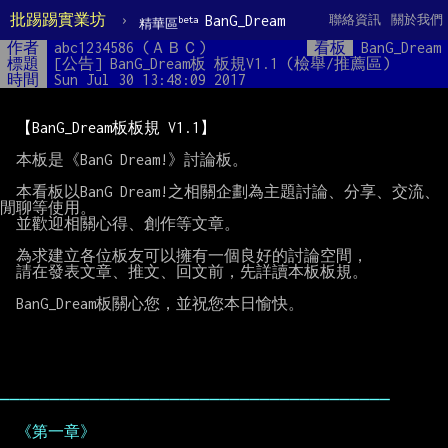
批踢踢實業坊
›
BanG_Dream
聯絡資訊
關於我們
beta
精華區
作者
abc1234586 (ＡＢＣ)
看板
BanG_Dream
標題
[公告] BanG_Dream板 板規V1.1 (檢舉/推薦區)
時間
Sun Jul 30 13:48:09 2017
【BanG_Dream板板規 V1.1】
  本板是《BanG Dream!》討論板。

  本看板以BanG Dream!之相關企劃為主題討論、分享、交流、
閒聊等使用。

  並歡迎相關心得、創作等文章。

  為求建立各位板友可以擁有一個良好的討論空間，

  請在發表文章、推文、回文前，先詳讀本板板規。

  BanG_Dream板關心您，並祝您本日愉快。

───────────────────────────────────────
《第一章》