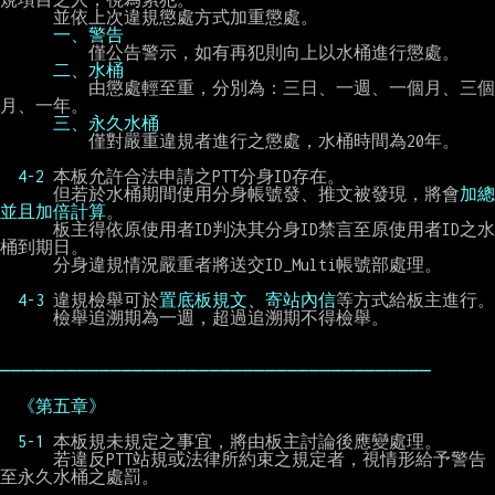
      並依上次違規懲處方式加重懲處。

一、警告
          僅公告警示，如有再犯則向上以水桶進行懲處。

二、水桶
          由懲處輕至重，分別為：三日、一週、一個月、三個
月、一年。

三、永久水桶
          僅對嚴重違規者進行之懲處，水桶時間為20年。

4-2 
本板允許合法申請之PTT分身ID存在。

      但若於水桶期間使用分身帳號發、推文被發現，將會
加總
並且加倍計算
。

      板主得依原使用者ID判決其分身ID禁言至原使用者ID之水
桶到期日。

      分身違規情況嚴重者將送交ID_Multi帳號部處理。

4-3 
違規檢舉可於
置底板規文、寄站內信
等方式給板主進行。

      檢舉追溯期為一週，超過追溯期不得檢舉。

───────────────────────────────────────
《第五章》
5-1 
本板規未規定之事宜，將由板主討論後應變處理。

      若違反PTT站規或法律所約束之規定者，視情形給予警告
至永久水桶之處罰。
