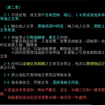
《第二章》
2-1 
不得於發、推文當中
含有恐怖、噁心、１８禁或其他具有
爭議之文章
。

2-2 
轉出他人文章，
需徵得原PO同意
；轉入他人文章，
需附上
文章來源
。

2-3 
本板禁止
引戰相關發、推文
之判例：

      ※蓄意挑起紛爭、人身攻擊、攻擊其他板友（需檢舉）或
特定真實人物、團體者

      ※涉及政治、討論他板事務、刪除他人推文

      ※因內容態度或論點引發爭議，在看板上引發負面觀感之
文章

2-4 
任何以
金錢交易相關
之文章完全禁止，包含以
實體物品
交
易之行為。

2-5 
禁止張貼不實情報文章而誤導板友者。

2-6 
發表廣告文、問卷文等，
需經過板主同意
。

※若違反本章規則，將給予刪文、劣文、水桶三日到一週等懲
處。
視嚴重狀況決定是否需要水桶一個月至一年處理。
───────────────────────────────────────