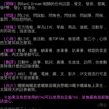
[閒聊] 
與BanG Dream!相關的任何話題，發文、發廚、發瘋、
發P幣、發Q，皆適合。

[問題] 
問LIVE、問踩點、問角色、問技術、問組隊、問候、
葉問，問你想問的。

[情報] 
官方情報，舉凡LIVE、單曲、商品、遊戲、活動等，
邦邦荷包，強攻強攻。

[心得] 
衝LIVE、衝活動、衝TOP100、衝巡禮、衝三小，心得
想怎麼寫就怎麼寫。

[動畫] 
舊番、新番、躺著番、坐著番、趴著番、標題防雷是
禮儀，內文隨便都可以。

[翻譯] 
日翻中，故事、歌詞、廣播、生放送、訪問，你會翻
英韓俄什麼的話隨便翻。

[創作] 
ANSI、手繪、電繪、圖、文、影片，CP文很流行可是
攻受可逆不可逆很重要。

[自介] 
曬暱稱曬老婆曬樂器曬資歷曬ID曬卡曬爆板上眾生，
太陽很大的話會被燒。

※如果沒有想使用的TAG可以使用自定義TAG，並無嚴格規範敬
請放心。
（用公
告就把你桶了！（？））