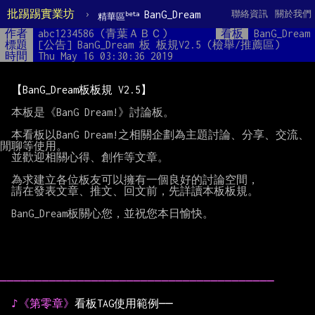
批踢踢實業坊
›
BanG_Dream
聯絡資訊
關於我們
beta
精華區
作者
abc1234586 (青葉ＡＢＣ)
看板
BanG_Dream
標題
[公告] BanG_Dream 板 板規V2.5 (檢舉/推薦區)
時間
Thu May 16 03:30:36 2019
【BanG_Dream板板規 V2.5】
  本板是《BanG Dream!》討論板。

  本看板以BanG Dream!之相關企劃為主題討論、分享、交流、
閒聊等使用。

  並歡迎相關心得、創作等文章。

  為求建立各位板友可以擁有一個良好的討論空間，

  請在發表文章、推文、回文前，先詳讀本板板規。

  BanG_Dream板關心您，並祝您本日愉快。

───────────────────────────────────────
♪《第零章》
看板TAG使用範例──