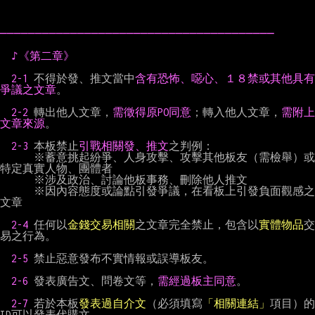
───────────────────────────────────────
♪《第二章》
2-1 
不得於發、推文當中
含有恐怖、噁心、１８禁或其他具有
爭議之文章
。

2-2 
轉出他人文章，
需徵得原PO同意
；轉入他人文章，
需附上
文章來源
。

2-3 
本板禁止
引戰相關發、推文
之判例：

      ※蓄意挑起紛爭、人身攻擊、攻擊其他板友（需檢舉）或
特定真實人物、團體者

      ※涉及政治、討論他板事務、刪除他人推文

      ※因內容態度或論點引發爭議，在看板上引發負面觀感之
文章

2-4 
任何以
金錢交易相關
之文章完全禁止，包含以
實體物品
交
易之行為。

2-5 
禁止惡意發布不實情報或誤導板友。

2-6 
發表廣告文、問卷文等，
需經過板主同意
。

2-7 
若於本板
發表過自介文
（必須填寫
「相關連結」
項目）的
ID可以發表代購文。
