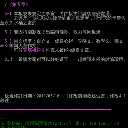
♪《第五章》
5-1 
本板規未規定之事宜，將由板主討論後應變處理。

      若違反PTT站規或法律所約束之規定者，視情形給予警告
至永久水桶之處罰。

5-2 
若因特別狀況提出臨時條款，效力等同板規。

5-3 
Ｍ文標準：自介文、優良心得、攻略文、教學文、圖文
ANSI等同人創作文。

      可於
置底板規文
推薦未被M的優良文章。

  以上，希望大家都可以好好遵守，一起維護本板的討論環境。

  板規修訂日期：2019/05/16　（修改罰則敘述位置，修改4-1
敘述。）

───────────────────────────────────────
※ 文章網址: 