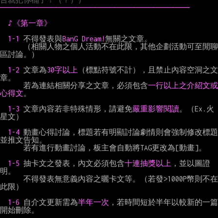
───────────────────────────────────────
♪《第一章》
1-1 
不得發表與
BanG Dream!
無關之文章。

      （相關人物之個人活動不在此限，其他企劃活動可至閒聊
區討論。）

1-2 
文章為
30字以上
（標點符號不計），且禁止內容空洞之文
章。

      若為連結相關分享之文章，必須包含
一行以上之介紹文或
心得文
。

1-3 
文章內容若非特殊情形，請避免
嚴重影響閱讀
。（Ex.火
星文）

1-4 
動畫心得討論，標題若有明顯討論劇情則會強制修改標題
並推文告知。

      若有進行動畫討論，板主會自動將TAG更改為[動畫]。

1-5 
抽卡文之發表，內文必須包含
十連抽獎以上
，並以圖證
明。

      不得發表無意義內容之曬卡文等。（若發>1000P幣則不在
此限）

1-6 
自介文更新需為
半年一次
，若時間短於半年以較新的一篇
開始刪除。
