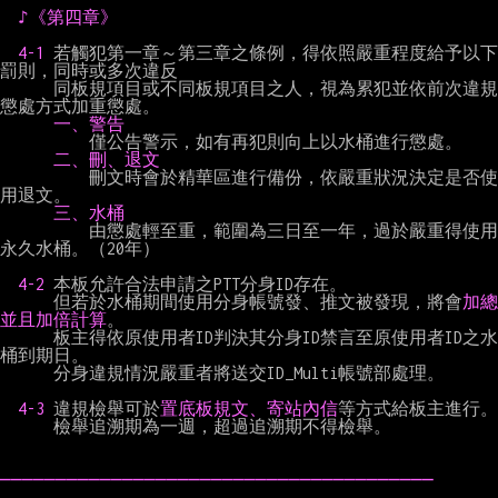
♪《第四章》
4-1 
若觸犯第一章～第三章之條例，得依照嚴重程度給予以下
罰則，同時或多次違反

      同板規項目或不同板規項目之人，視為累犯並依前次違規
懲處方式加重懲處。

一、警告
          僅公告警示，如有再犯則向上以水桶進行懲處。

二、刪、退文
          刪文時會於精華區進行備份，依嚴重狀況決定是否使
用退文。

三、水桶
          由懲處輕至重，範圍為三日至一年，過於嚴重得使用
永久水桶。（20年）

4-2 
本板允許合法申請之PTT分身ID存在。

      但若於水桶期間使用分身帳號發、推文被發現，將會
加總
並且加倍計算
。

      板主得依原使用者ID判決其分身ID禁言至原使用者ID之水
桶到期日。

      分身違規情況嚴重者將送交ID_Multi帳號部處理。

4-3 
違規檢舉可於
置底板規文、寄站內信
等方式給板主進行。

      檢舉追溯期為一週，超過追溯期不得檢舉。

───────────────────────────────────────