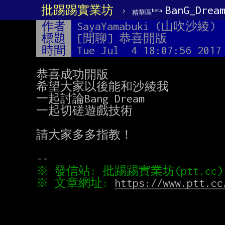
批踢踢實業坊
›
BanG_Drea
beta
精華區
作者
SayaYamabuki (山吹沙綾)
標題
[閒聊] 恭喜開版
時間
Tue Jul  4 18:07:56 2017
恭喜成功開版

希望大家以後能和沙綾我

一起討論Bang Dream

一起切磋遊戲技術

請大家多多指教！

※ 文章網址: 
https://www.ptt.cc