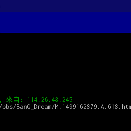
m
/bbs/BanG_Dream/M.1499162879.A.618.ht