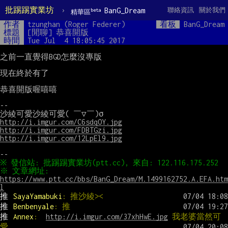
批踢踢實業坊
›
BanG_Dream
聯絡資訊
關於我們
beta
精華區
作者
tzunghan (Roger Federer)
看板
BanG_Dream
標題
[閒聊] 恭喜開版
時間
Tue Jul  4 18:05:45 2017
之前一直覺得BGD怎麼沒專版

現在終於有了

恭喜開版喔嘻嘻

--

http://i.imgur.com/C6sdqOY.jpg
http://i.imgur.com/FDBTGzi.jpg
http://i.imgur.com/12LpEl9.jpg
※ 文章網址: 
https://www.ptt.cc/bbs/BanG_Dream/M.1499162752.A.EFA.htm
l
推 
SayaYamabuki
: 推沙綾><
推 
Benbenyale
: 推
推 
Annex
:  
http://i.imgur.com/37xhHwE.jpg
 我老婆當然可
愛