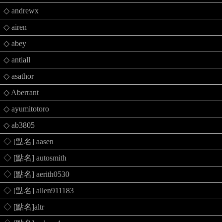
◇ andrewx
◇ airen
◇ abey
◇ antiall
◇ asathor
◇ Aberrant
◇ ayumitotoro
◇ ab3805
◇ [點名] aasen
◇ [點名] autosmith
◇ [點名] aerith0530
◇ [點名] allen911183
◇ [點名]altr