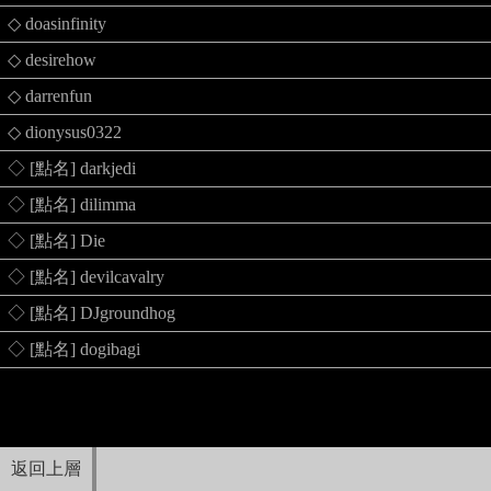
◇ doasinfinity
◇ desirehow
◇ darrenfun
◇ dionysus0322
◇ [點名] darkjedi
◇ [點名] dilimma
◇ [點名] Die
◇ [點名] devilcavalry
◇ [點名] DJgroundhog
◇ [點名] dogibagi
返回上層