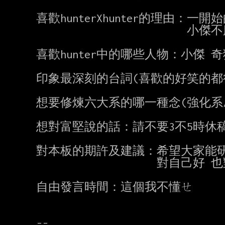
喜歡hunterXhunter的理由：一
                         小傑不服輸的個性令我熱血沸騰

喜歡hunter中的哪些人物：小傑 奇
印象最深刻的台詞(喜歡的好笑的都行
想要修煉六大系的哪一種念(強化系/
想對富堅說的話：請不要3不5時休稿
對本板的期許及建議：希望大家能研
                    對自己好 也對別人好

自由發言時間：這個我不懂ㄝ
