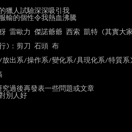
開始的獵人試驗深深吸引我

犽 雷歐力 傑諾爺爺 西索 凱特 (其實大家都
)：剪刀 石頭 布

放出系/操作系/變化系/具現化系/特質系)


究過後再發表一些問題或文章
