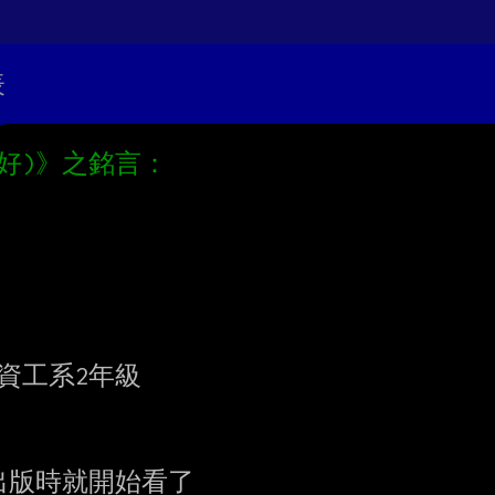
表
工系2年級

話出版時就開始看了
