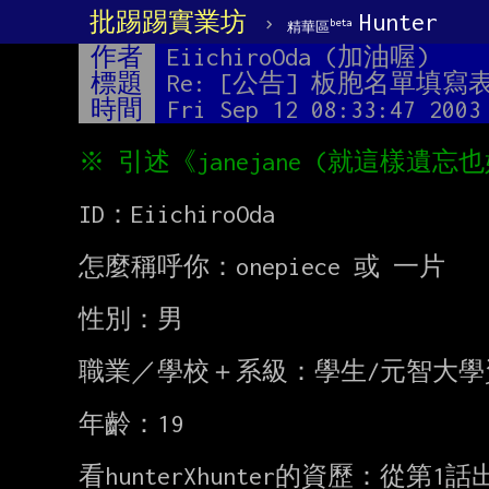
批踢踢實業坊
›
Hunter
beta
精華區
作者
EiichiroOda (加油喔)
標題
Re: [公告] 板胞名單填寫
時間
Fri Sep 12 08:33:47 2003
ID：EiichiroOda

怎麼稱呼你：onepiece 或 一片

性別：男

職業／學校＋系級：學生/元智大學資
年齡：19

看hunterXhunter的資歷：從第1