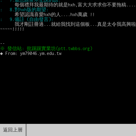
      我才剛註冊過...就給我找到這個板...真是太令我高興啦
~~~~~!!!!!

返回上層