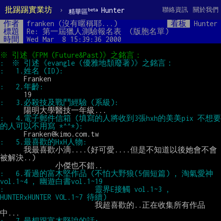
批踢踢實業坊
›
Hunter
聯絡資訊
關於我們
beta
精華區
作者
franken (沒有暱稱耶...)
看板
Hunter
標題
Re: 第一屆獵人測驗報名表  (版胞名單)
時間
Wed Mar  8 15:39:36 2000
:   4.電子郵件信箱 (填寫的人將收到3張hxh的美美pix 不想要
      我最喜歡小滴....(好可愛....但是不知道以後她會不會
被解決..)

:   6.看過的富木堅作品 (不怕大野狼(5個短篇) , 淘氣愛神 
:                       靈界E接觸 vol.1~3 , 
                        我超喜歡的..正在收集所有作品