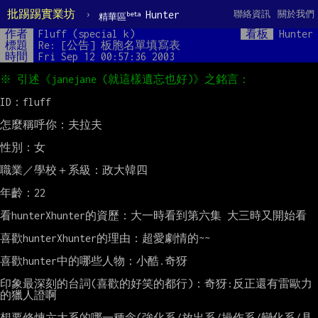
批踢踢實業坊
›
Hunter
聯絡資訊
關於我們
beta
精華區
作者
Fluff (special k)
看板
Hunter
標題
Re: [公告] 板胞名單填寫表
時間
Fri Sep 12 00:57:36 2003
ID：fluff

怎麼稱呼你：夫拉夫

性別：女

職業／學校＋系級：政大韓四

年齡：22

看hunterXhunter的資歷：大一時看到第六集 大三時又開始看

喜歡hunterXhunter的理由：超愛劇情的~~

喜歡hunter中的哪些人物：小酷.奇犽

印象最深刻的台詞(喜歡的好笑的都行)：奇犽:反正還有雷歐力
的獵人證啊

想要修煉六大系的哪一種念(強化系/放出系/操作系/變化系/具