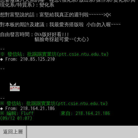
現化系/特質系)：變化系

想對富堅說的話：富堅給我真正的週刊啦~~~~~~>Q<

對本板的期許及建議：我最愛夯搭版啦 小白勿入喔~~~~

自由發言時間：OVA版好好看!!!

              貓臉奇犽超可愛~~(大心)

◆ From: 210.85.125.210

=^^=
※ 編輯: Fluff           來自: 218.164.21.186       
返回上層