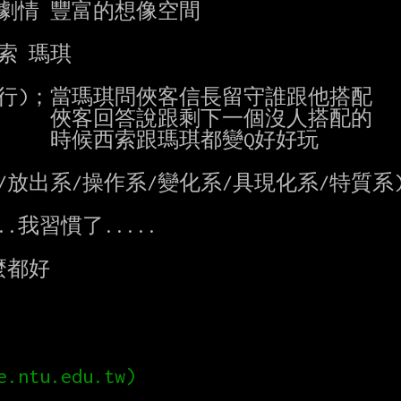
動的劇情 豐富的想像空間

索 瑪琪

行)；當瑪琪問俠客信長留守誰跟他搭配

個沒人搭配的

都變Q好好玩

放出系/操作系/變化系/具現化系/特質系)
我習慣了.....

都好
