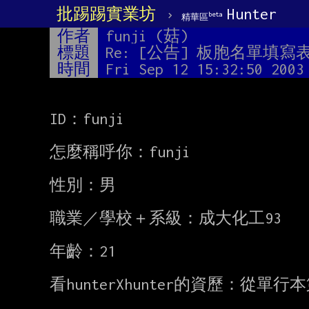
批踢踢實業坊
›
Hunter
beta
精華區
作者
funji (菇)
標題
Re: [公告] 板胞名單填寫
時間
Fri Sep 12 15:32:50 2003
ID：funji

怎麼稱呼你：funji

性別：男

職業／學校＋系級：成大化工93

年齡：21

看hunterXhunter的資歷：從單