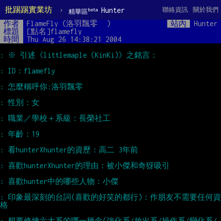
批踢踢實業坊
›
Hunter
聯絡資訊
關於我們
beta
精華區
作者
FlameFly (洛羽飄零￼ )
站內
Hunter
標題
[點名]flamefly
時間
Thu Aug 26 14:38:21 2004
: 印象最深刻的台詞(喜歡的好笑的都行)：作朋友不需要任何資
: 想要修煉六大系的哪一種念(強化系/放出系/操作系/變化系/