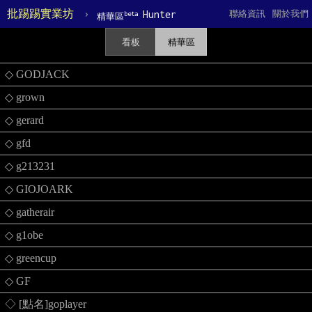
批踢踢實業坊
›
Hunter
聯絡資訊
關於我們
beta
精華區
看板
精華區
◇ GODJACK
◇ grown
◇ gerard
◇ gfd
◇ g213231
◇ GIOJOARK
◇ gatherair
◇ g1obe
◇ greencup
◇ GF
◇ [點名]goplayer