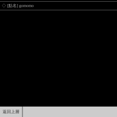
◇ [點名] gomomo
返回上層