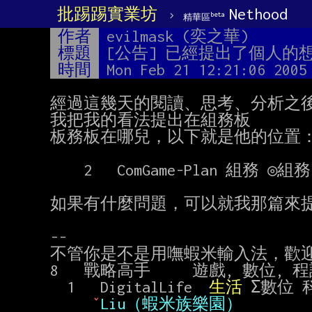
批踢踢實業坊
›
Nethood
beta
精華區
作者
evilmask (奕之華)
標題
[公告] 已經提出了個人的
時間
Mon Feb 21 12:21:06 2005
經過這幾天的閱讀、思考、分析之後
我把我的看法提出在組務板

板務板在哪兒，以下就是他的位置：
    2   ComGame-Plan 組務 ◎組務 申請 申訴

如果有什麼問題，可以就我那篇來提
--

不管你是不是用嘸蝦米輸入法，歡迎
8   戰略高手     遊戲, 數位, 程
  1   DigitalLife  
生活 
Σ數位 
ˇ