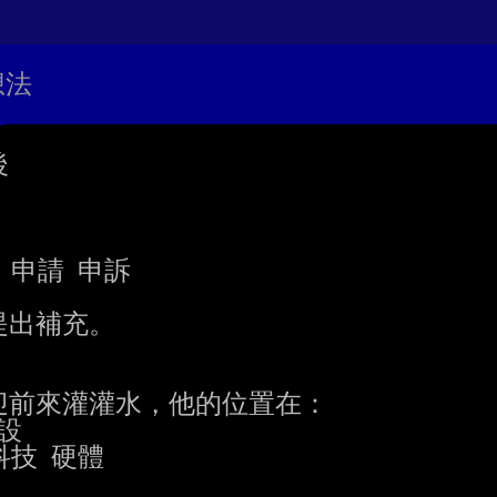
想法




出補充。

前來灌灌水，他的位置在：

設

科技 硬體
