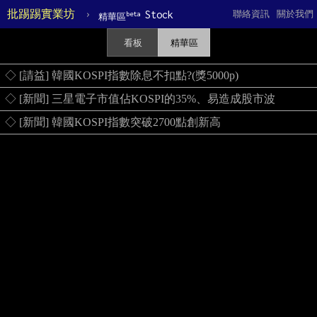
批踢踢實業坊
›
Stock
聯絡資訊
關於我們
beta
精華區
看板
精華區
◇ [請益] 韓國KOSPI指數除息不扣點?(獎5000p)
◇ [新聞] 三星電子市值佔KOSPI的35%、易造成股市波
◇ [新聞] 韓國KOSPI指數突破2700點創新高