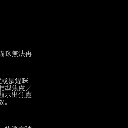
咪無法再

或是貓咪

型焦慮／

示出焦慮

。
