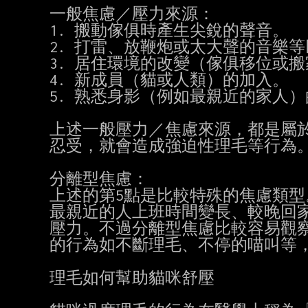
一般焦慮／壓力來源：

1. 搬動傢俱時產生尖銳的聲音。

2. 打雷、放鞭炮或太大聲的音樂等
3. 居住環境的改變（傢俱移位或搬
4. 新成員（貓或人類）的加入。

5. 熟悉身影（例如最親近的家人）
上述一般壓力／焦慮來源，都是屬於
忍受，就會造成強迫性理毛等行為。
分離型焦慮：

上述的第5點是比較特殊的焦慮類型
最親近的人上班時間變長、較晚回家
壓力。不過分離型焦慮比較容易觀察
的行為如不斷理毛、不停的喵叫等，
理毛如何幫助貓咪舒壓
