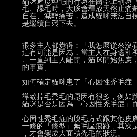
貓咪過度理毛的行為在醫學上稱為「心因性禿
毛、舔毛時，大腦會釋放天然止痛劑「腦
自在、減輕痛苦，造成貓咪無法自拔
是繼續自殘下去。

很多主人都覺得：「我怎麼從來沒看
這有可能是因為，當主人在身邊和視
。一直到主人離開，貓咪開始焦慮，
的事實。

如何確定貓咪患了「心因性禿毛症」
導致掉毛禿毛的原因有很多，例如跳
貓咪是否是因為「心因性禿毛症」而
心因性禿毛症的脫毛方式跟其他皮膚
一條的「條型」無毛區痕跡，其次是
，才會變成大面積禿毛的狀況。
