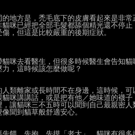
的地方是，禿毛底下的皮膚看起來是非常正
貓咪已經把全部毛髮都舔個精光還不停止，
傷，但這是比較嚴重的後期症狀。

貓咪去看醫生，但很多時候醫生會告知貓咪
力，這時候該怎麼做呢？

人類離家或長時間不在身邊，這時候，可以
貓咪講講話，或是把有他／她味道的襪子（
，讓貓咪三不五時可以聞到自己最親密人類
像聞到貓草般舒適安心。

先餵、先抱、先摸「老大」。貓咪有很多擔