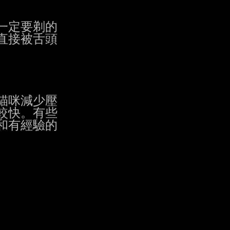
定要剃的

直接被舌頭

咪減少壓

快。有些

有經驗的
