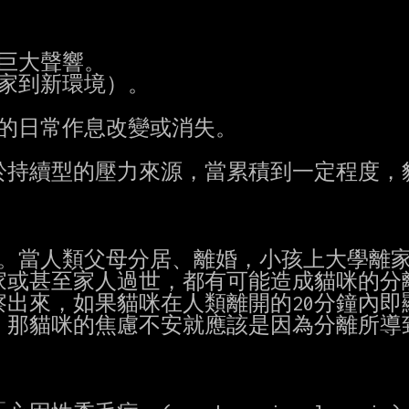
巨大聲響。

家到新環境）。

的日常作息改變或消失。

持續型的壓力來源，當累積到一定程度，貓


。當人類父母分居、離婚，小孩上大學離家
或甚至家人過世，都有可能造成貓咪的分離
出來，如果貓咪在人類離開的20分鐘內即顯
那貓咪的焦慮不安就應該是因為分離所導致