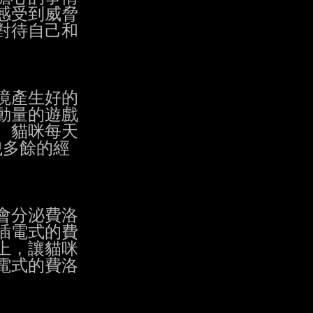
受到威脅

待自己和

產生好的

量的遊戲

貓咪每天

多餘的經

分泌費洛

電式的費

，讓貓咪

式的費洛
