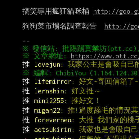
搞笑專用瘋狂貓咪桶 
http://goo.g
狗狗菜市場名調查報告  
http://go
※ 文章網址: 
https://www.ptt.cc
推 
lovejun
: 我家公主是會吸自己的奶
推 
lifemirror
: 好文~寄回信箱了~
推 
lernshin
: 好文推～
推 
mini2255
: 推好文！
推 
migan22
: 推!過度舔毛的情況
推 
foreverneo
: 大推 我們家的桃
推 
aotsukirin
: 我家也是會吸自