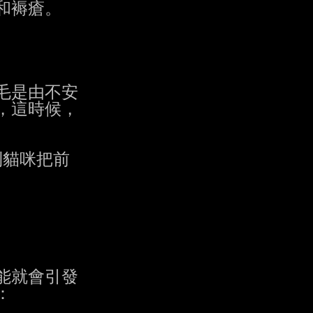
褥瘡。

是由不安

這時候，

貓咪把前

就會引發


