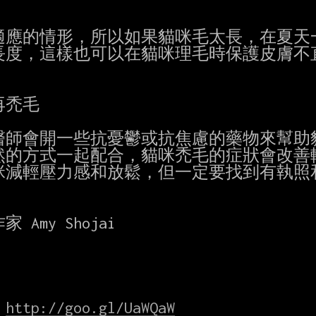
應的情形，所以如果貓咪毛太長，在夏天一
的長度，這樣也可以在貓咪理毛時保護皮膚不
禿毛

師會開一些抗憂鬱或抗焦慮的藥物來幫助貓
的方式一起配合，貓咪禿毛的症狀會改善較
減輕壓力感和放鬆，但一定要找到有執照和
my Shojai

 
http://goo.gl/UaWQaW