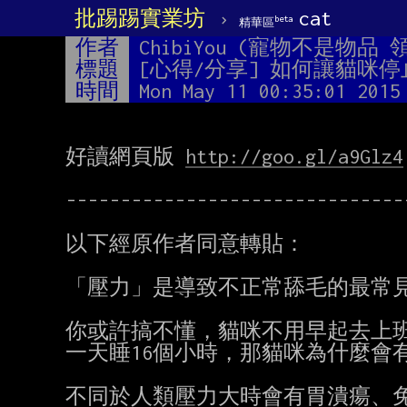
批踢踢實業坊
›
cat
beta
精華區
作者
ChibiYou (寵物不是物品
標題
[心得/分享] 如何讓貓咪
時間
Mon May 11 00:35:01 2015
好讀網頁版 
http://goo.gl/a9Glz4
-------------------------------
以下經原作者同意轉貼：

「壓力」是導致不正常舔毛的最常見
你或許搞不懂，貓咪不用早起去上班
一天睡16個小時，那貓咪為什麼會有
不同於人類壓力大時會有胃潰瘍、免