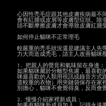
心因性禿毛症跟其他皮膚疾病最不同
會有紅腫或皮屑等皮膚型症狀。除非
頭不斷摩擦皮膚才會導致皮膚紅腫受
如何停止貓咪不正常理毛

較嚴重的禿毛狀況還是建議主人先帶
力大而造成禿毛，請主人改善貓咪壓
1. 把親人的聲音和氣味留在身邊：

如果貓咪屬於分離型焦慮，最喜歡的
咪最喜歡的人類用視訊或錄音方式跟
道較重的衣物）用夾鏈袋保存在家裡
別擔心，貓咪不會覺得臭，反而會覺
2. 慢慢介紹家裡新成員：

如果有貓咪新成員加入，記得永遠要