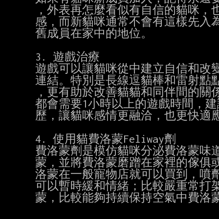
，外表再怎麼看似有自信的貓咪，也
感，而新貓咪通常不會有這樣先入為
舊成員在家中的地位。

3. 遊戲治療

遊戲可以讓貓咪從中建立自信和改變
連結。特別是長線逗貓棒和雷射點點
，更有助於改善貓貓和同伴間的關係
都會需要1小時以上的遊戲時間，建
歷，讓貓咪感情更融洽，也更快適應
4. 使用貓費洛蒙Feliway劑

費洛蒙劑是模仿貓咪分泌費洛蒙味道
蒙，並將費洛蒙磨蹭在家裡的傢俱或
洛蒙在一般寵物店就可以買到，噴劑
可以暫時緩和情緒；比較嚴重常打架
蒙，比較能夠持續保持空氣中費洛蒙