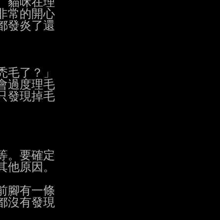
)。貓咪在理

非常的開心

發炎了還

毛了？」

過度理毛

發現掉毛

。要確定

他原因。

腳有一條

沒有發現
