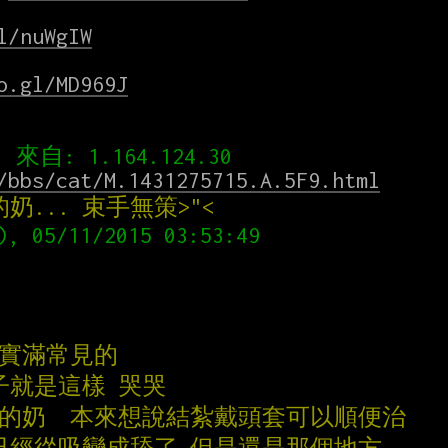
l/nuWgIW
o.gl/MD969J
/bbs/cat/M.1431275715.A.5F9.html
... 束手無策>"<
其實滿常見的
子就是這樣 哭哭
己的奶  本來想說結紮戴頭套可以順便治