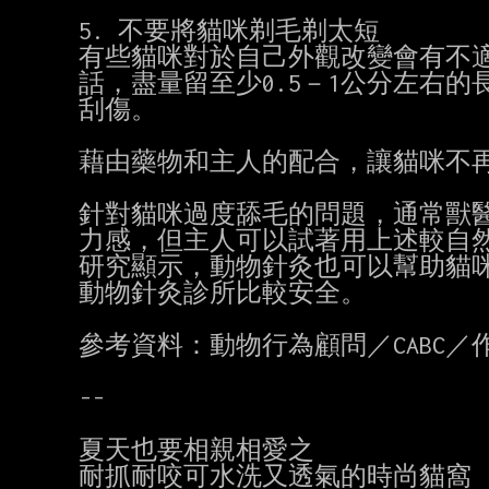
5. 不要將貓咪剃毛剃太短

有些貓咪對於自己外觀改變會有不適
話，盡量留至少0.5－1公分左右
刮傷。

藉由藥物和主人的配合，讓貓咪不再
針對貓咪過度舔毛的問題，通常獸醫
力感，但主人可以試著用上述較自然
研究顯示，動物針灸也可以幫助貓咪
動物針灸診所比較安全。

參考資料：動物行為顧問／CABC／作家 A
--

夏天也要相親相愛之

耐抓耐咬可水洗又透氣的時尚貓窩 