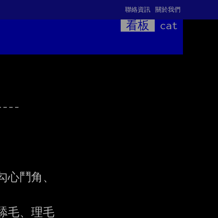
聯絡資訊
關於我們
看板
cat
---

心鬥角、

毛、理毛
