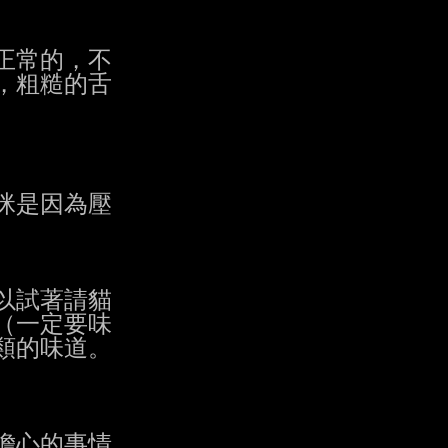
常的，不

粗糙的舌

是因為壓

試著請貓

一定要味

的味道。

心的事情
