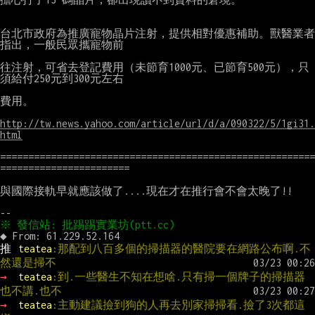
台北市政府為推廣寵物晶片注射，提供相對優惠補助。獸醫業者
指出，一般民眾攜寵物前

往注射，可省去登記費用（未節育1000元、已節育500元），只
須給付250元到300元左右

費用。

http://tw.news.yahoo.com/article/url/d/a/090322/5/1gi31.
html
========================================================
=======================

與國際接軌早就應該做了....現在才在推行會不會太晚了!!

推 
teatea
:那配到八百多個的掃描器的醫院要在網路公布啊.不
然還是掃不
→ 
teatea
:到.一些醫生不知在想啥.只有掃一個牌子的掃描器
也不講.也不
→ 
teatea
:主動建議撿到狗的人再去別家掃掃看.撿了3次都這