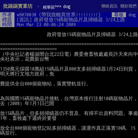
批踢踢實業坊
›
dog
聯絡資訊
關於我們
beta
精華區
作者
w9070030 (帶我脫離異世界!!!!!!!!!)
看板
dog
標題
[資訊] 政府發放15碼寵物晶片及掃瞄器 3/24上路
時間
Mon Mar 23 00:06:24 2009
                   政府發放15碼寵物晶片及掃瞄器 3/24上路

========================================================
=======================

（中央社記者楊淑閔台北22日電）農委會畜牧處處長許天來向中
央社表示，花費新台幣

1350萬元採購10萬組15碼晶片及800支多頻掃瞄器3月24日到貨，
明天將行文地方政府，免

費提供全台800個寵物站，落實雙軌並行。

為與國際15碼寵物晶片接軌，台灣原本推行注射10碼寵物晶片，
去（2008）年1月1日已開

放15碼晶片，但多頻掃瞄器仍不普及、有掃不出資料問題。事逾
1年，畜牧處下週終於要發

放全台800個寵物登記站多頻掃瞄器，讓運作真正落實10碼、15
碼並行。
