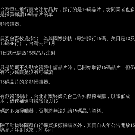
台灣早年推行寵物注射晶片，採行的是10碼晶片，坊間業者也多
是採買掃讀10碼晶片的單

頻掃瞄器。

農委會畜牧處指出，為與國際接軌（歐洲採行15碼、美日是10及
15碼並行），台灣去年1月

1日就已開放15碼晶片注射。

只是近期不少動物醫院申請晶片時，已開始取得15碼晶片，但仍
有不少醫院是沒有可掃讀

15碼晶片的多頻掃瞄器。

有獸醫師指出，台北市獸醫師公會已告知擬採團購，以降低成
本，儘速補進可掃讀10與15

碼的多頻掃瞄器，否則將無法判讀15碼晶片資料。

除了動物醫院擬自行採買多頻掃瞄器外，其實自去年公告開放15
碼晶片注射以來，許多向
