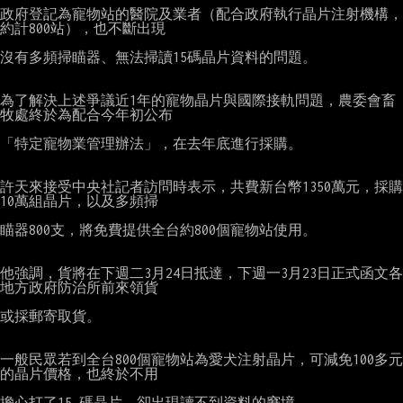
政府登記為寵物站的醫院及業者（配合政府執行晶片注射機構，
約計800站），也不斷出現

沒有多頻掃瞄器、無法掃讀15碼晶片資料的問題。

為了解決上述爭議近1年的寵物晶片與國際接軌問題，農委會畜
牧處終於為配合今年初公布

「特定寵物業管理辦法」，在去年底進行採購。

許天來接受中央社記者訪問時表示，共費新台幣1350萬元，採購
10萬組晶片，以及多頻掃

瞄器800支，將免費提供全台約800個寵物站使用。

他強調，貨將在下週二3月24日抵達，下週一3月23日正式函文各
地方政府防治所前來領貨

或採郵寄取貨。

一般民眾若到全台800個寵物站為愛犬注射晶片，可減免100多元
的晶片價格，也終於不用

擔心打了15 碼晶片，卻出現讀不到資料的窘境。
