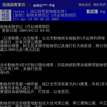
批踢踢實業坊
›
dog
聯絡資訊
關於我們
beta
精華區
作者
teatea ( 請記得幫寵物戴名牌)
看板
dog
標題
[新聞] 寵物未辦登記 5月起稽查開罰
時間
Fri Apr 24 08:20:26 2009
寵物未辦登記 5月起稽查開罰

 更新日期:2009/04/22 04:09

〔記者劉榮／台北報導〕台北市動物衛生檢驗所5月起將利用每
週假日，於各河濱公園實

施聯合稽查，飼主若未辦理寵物登記及施打狂犬病疫苗，將分別
處以3000元及1萬元罰款

。

去年動檢所4至9月執行聯合稽查，共取締經勸導未能辦理寵物登
記共有13件，未施打疫苗

有6件。

動檢所所長嚴一峰呼籲，統計北市現有家犬約14萬隻，尚有2至3
萬隻尚未植入晶片，飼主

要儘快為寵物植晶片、打疫苗，以免受罰。

動檢所排定的稽查地點包括大佳河濱公園、華江雁鴨公園、中正
紀念堂、榮星花園、大安
