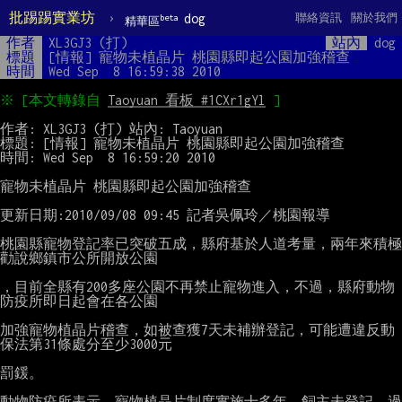
批踢踢實業坊
›
dog
聯絡資訊
關於我們
beta
精華區
作者
XL3GJ3 (打)
站內
dog
標題
[情報] 寵物未植晶片 桃園縣即起公園加強稽查
時間
Wed Sep  8 16:59:38 2010
※ [本文轉錄自 
Taoyuan 看板 #1CXr1gYl
作者: XL3GJ3 (打) 站內: Taoyuan

標題: [情報] 寵物未植晶片 桃園縣即起公園加強稽查

時間: Wed Sep  8 16:59:20 2010

寵物未植晶片 桃園縣即起公園加強稽查

更新日期:2010/09/08 09:45 記者吳佩玲／桃園報導

桃園縣寵物登記率已突破五成，縣府基於人道考量，兩年來積極
勸說鄉鎮市公所開放公園

，目前全縣有200多座公園不再禁止寵物進入，不過，縣府動物
防疫所即日起會在各公園

加強寵物植晶片稽查，如被查獲7天未補辦登記，可能遭違反動
保法第31條處分至少3000元

罰鍰。

動物防疫所表示，寵物植晶片制度實施十多年，飼主未登記，過