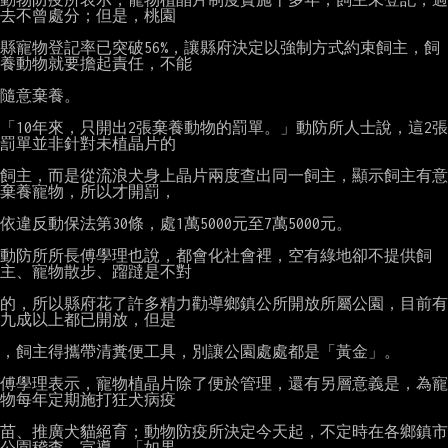
去不曾處分；但是，桃園

縣寵物登記率已突破56%，讓縣府決定以強制方式約束飼主，飼
養動物就要擔起責任，不能

隨意棄養。

「10年來，只開出2張棄養動物的罰單。」動防所人士說，這2張
罰單並非針對未植晶片的

飼主，而是從流浪犬身上晶片兩度查出同一飼主，顯示飼主有意
棄養寵物，所以才開罰，

依違反動保法第30條，處1萬5000元至7萬5000元。

動防所所長傅學理也說，都會化社會裡，空有綠地卻不提供飼
主、寵物散步、蹓躂是不對

的，所以縣府花了許多精力勸導鄉鎮公所開放所屬公園，目前有
九成以上都已開放，但是

，飼主得攜帶清糞便工具，別讓公園處處都是「黃金」。

傅學理表示，寵物植晶片除了便於管理，還有另層意義是，為寵
物每年定期施打狂犬病疫

苗、推廣犬貓絕育；動物防疫所決定今天起，不定時在各鄉鎮市
公園稽查、宣導，「如果
