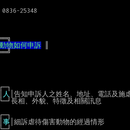
動物如何申訴
 ║

容︰│
人
│告知申訴人之姓名、地址、電話及施虐
                      │
事
│細訴虐待傷害動物的經過情形
