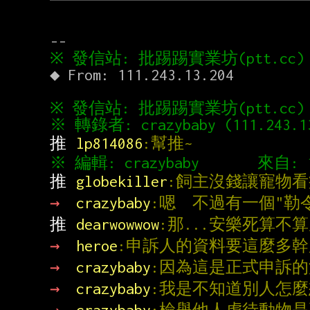
◆ From: 111.243.13.204

推 
lp814086
:幫推~
推 
globekiller
:飼主沒錢讓寵物看
→ 
crazybaby
:嗯  不過有一個"勒
推 
dearwowwow
:那...安樂死算不算
→ 
heroe
:申訴人的資料要這麼多
→ 
crazybaby
:因為這是正式申訴
→ 
crazybaby
:我是不知道別人怎麼