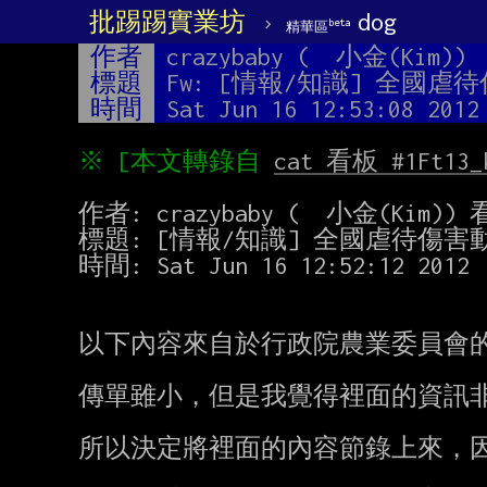
批踢踢實業坊
›
dog
beta
精華區
作者
crazybaby (  小金(Kim))
標題
Fw: [情報/知識] 全國
時間
Sat Jun 16 12:53:08 2012
※ [本文轉錄自 
cat 看板 #1Ft13_
作者: crazybaby (  小金(Kim)) 看
標題: [情報/知識] 全國虐待傷害
時間: Sat Jun 16 12:52:12 2012

以下內容來自於行政院農業委員會的
傳單雖小，但是我覺得裡面的資訊非
所以決定將裡面的內容節錄上來，因