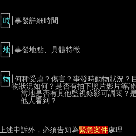
                      │
時
│事發詳細時間

                      │
地
│事發地點、具體特徵

                      │
物
│何種受虐？傷害？事發時動物狀況？目
可調閱？是否有其

 他人看到？

上述申訴外，必須告知為
緊急案件
處理
