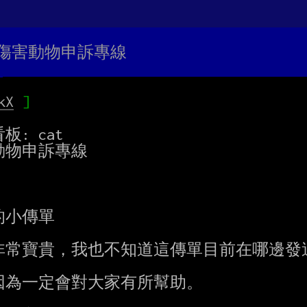
虐待傷害動物申訴專線
kX
板: cat

動物申訴專線

小傳單

常寶貴，我也不知道這傳單目前在哪邊發送
為一定會對大家有所幫助。
