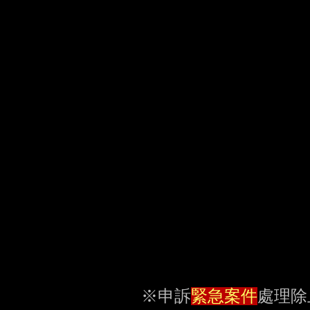
                               ┌─┐

         
                               └─┘

                               ┌─┐

         
                               └─┘

                               ┌─┐

         
                               └─┘物狀況如何？是否有拍下照片影片等證物？

                                     當地是否有其他監視錄影
                                    
           ※申訴
緊急案件
處理除