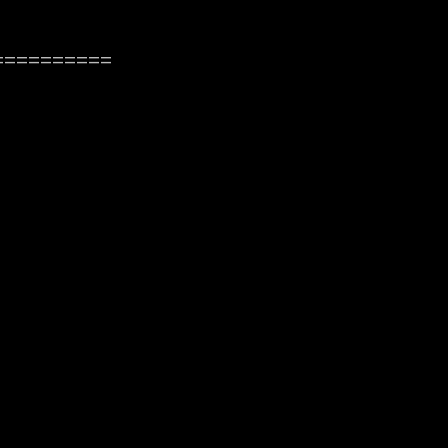
=========
