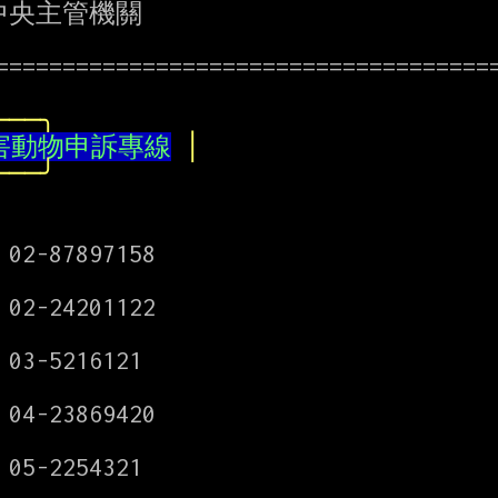
中央主管機關

======================================
───╮
害動物申訴專線
│
───╯