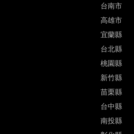
                      台南市    06-2130958

                      高雄市    07-2249733

                      宜蘭縣    03-9602350

                      台北縣    02-29596353

                      桃園縣    03-3326742

                      新竹縣    03-5519548

                      苗栗縣    037-320049

                      台中縣    04-5263644

                      南投縣    049-2222106
