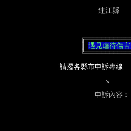
                      連江縣    0836-25348

                 ╔═════════════╗

                 ║ 
遇見虐待傷害
                 ╚═════════════╝

請撥各縣市申訴專線
                        ↘

                               ┌─┐

                     申訴內
                               └─┘長相、外貌、特徵及相關訊息

                               ┌─┐

         
                               └─┘
