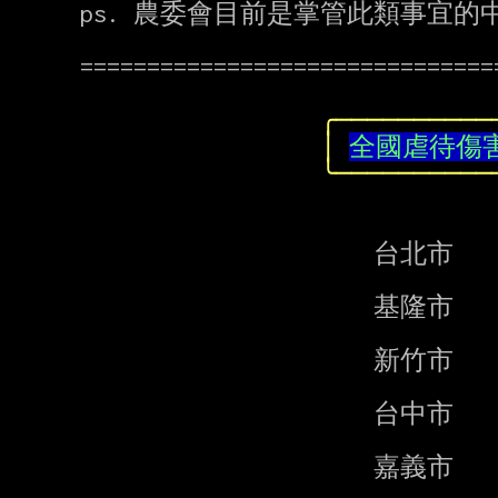
ps. 農委會目前是掌管此類事宜的
===============================
╭──────────
│
全國虐待傷
╰──────────
                      台北市    02-87897158

                      基隆市    02-24201122

                      新竹市    03-5216121

                      台中市    04-23869420

                      嘉義市    05-2254321
