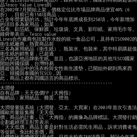
品Tesco Value Lines則

在2002年7月開始上架，價格定位比市場品牌商品便宜40%（6
折），目前已有150項商品，

占全年營業額的3%，預計今年年底將成長到250項，今年新增加
的項目多為家用品，如菜

瓜布、鋁箔紙、保鮮膜、垃圾袋、文具、影印紙、家用毛巾等。
鍾舜華表示，Tesco value

Lines合作廠商包括製作水餃的統一食品公司，及持有ISO9002的
衛生紙廠商，熱賣商品前

三名為家用紙品（衛生紙）、瓶裝水、包裝米，其中特易購超值
衛生紙的銷售量，已超過

店內的其他品牌衛生紙。並且，也讓亞洲地區的其他TESCO國家
開始跨國採購，台灣特易

購超值商品中的洗衣粉與女性衛生護墊，已開始外銷到馬來西
亞、韓國與泰國的TESCO，因

此，商品上都有四國語言的商品標示。

----------------------------------------------

大潤發

自有品牌：天天低價FP（大拇指）

暢銷品：家用紙品、雞蛋、燈泡

大潤發量販系統（大潤發、亞太、大買家）在2003年首次引進法
國歐尚量販集團「天天低

價」商品的計畫，以「大拇指」的圖像為品牌標誌。大潤發行銷
企劃處經理王彤芳表示，

「天天低價」商品主要是針對生活必需民生用品，訴求消費者免
等促銷、免比較差價，商

品價格比市價便宜3至4成，目前大約有750項商品，預計今年將