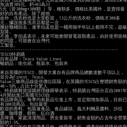
魚油賣309元、鈣+B3為33

5元（皆300mg×300顆 ）等，種類多、價格比美國外，是賣得最
好的自有產品。除了維他

命外，洗衣粉也是大受歡迎，13公斤的洗衣粉，價格才300多
元，據說很多洗衣店都是一次

搬好幾桶回去，連李伯孟也是一桶用個半年以上都用不完，超級
划算。

不過，李伯孟表示，未來可能會開發電器類產品，由於使用規格
的問題，可能會在台灣代

工製造。

----------------------------------------------------

TESCO特易購

自有品牌：Tesco Value Lines

暢銷品：衛生紙、瓶裝水、包裝米

來自英國的TESCO，開發大量自有品牌商品總數達數千項以上，
並分為Finest、Tesco、

Value三條商品線提供價位區隔，在英國的TESCO占整體銷售額的
40～50%，占比十分驚人

。特易購雜貨採購經理鍾舜華表示，特易購台灣區分店自2001年
4月開始進口英國TESCO自

有品牌商品，每季均有新品引進上市，並定期增加新品，目前已
有300項商品，包括最受

歡迎的香料、包裝速食品、食品罐頭、義大利麵及醬料、沙拉
醬、咖哩醬、餅乾、紅白酒

及啤酒、家庭清潔用品、男女童裝等，銷售金額約占去年全營業
額的1.5%。

除了進口的自有品牌產品外，鍾舜華表示，國產的特易購超值商