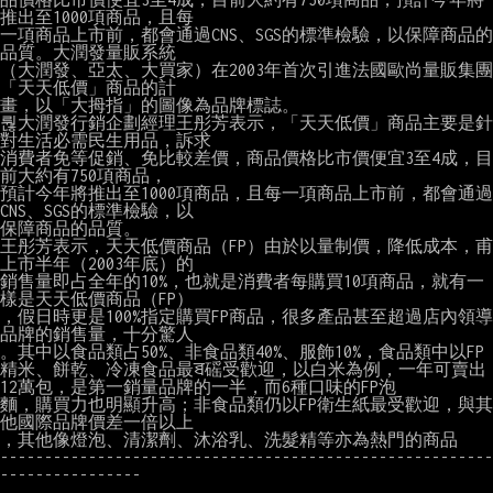
推出至1000項商品，且每

一項商品上市前，都會通過CNS、SGS的標準檢驗，以保障商品的
品質。大潤發量販系統

（大潤發、亞太、大買家）在2003年首次引進法國歐尚量販集團
「天天低價」商品的計

畫，以「大拇指」的圖像為品牌標誌。

뤊大潤發行銷企劃經理王彤芳表示，「天天低價」商品主要是針
對生活必需民生用品，訴求

消費者免等促銷、免比較差價，商品價格比市價便宜3至4成，目
前大約有750項商品，

預計今年將推出至1000項商品，且每一項商品上市前，都會通過
CNS、SGS的標準檢驗，以

保障商品的品質。

王彤芳表示，天天低價商品（FP）由於以量制價，降低成本，甫
上市半年（2003年底）的

銷售量即占全年的10%，也就是消費者每購買10項商品，就有一
樣是天天低價商品（FP）

，假日時更是100%指定購買FP商品，很多產品甚至超過店內領導
品牌的銷售量，十分驚人

。其中以食品類占50%、非食品類40%、服飾10%，食品類中以FP
精米、餅乾、冷凍食品最ꠊ磘受歡迎，以白米為例，一年可賣出
12萬包，是第一銷量品牌的一半，而6種口味的FP泡

麵，購買力也明顯升高；非食品類仍以FP衛生紙最受歡迎，與其
他國際品牌價差一倍以上

，其他像燈泡、清潔劑、沐浴乳、洗髮精等亦為熱門的商品

--------------------------------------------------------
----------------
