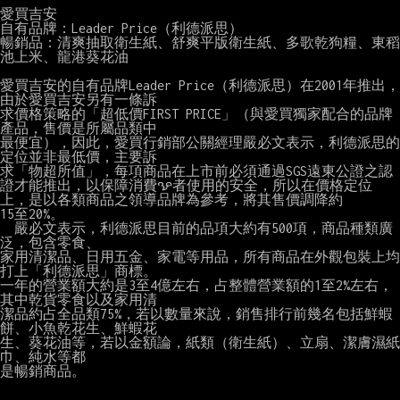
愛買吉安

自有品牌：Leader Price（利德派思）

暢銷品：清爽抽取衛生紙、舒爽平版衛生紙、多歌乾狗糧、東稻
池上米、龍港葵花油

愛買吉安的自有品牌Leader Price（利德派思）在2001年推出，
由於愛買吉安另有一條訴

求價格策略的「超低價FIRST PRICE」（與愛買獨家配合的品牌
產品，售價是所屬品類中

最便宜），因此，愛買行銷部公關經理嚴必文表示，利德派思的
定位並非最低價，主要訴

求「物超所值」，每項商品在上市前必須通過SGS遠東公證之認
證才能推出，以保障消費ꨊ者使用的安全，所以在價格定位
上，是以各類商品之領導品牌為參考，將其售價調降約

15至20%。

　嚴必文表示，利德派思目前的品項大約有500項，商品種類廣
泛，包含零食、

家用清潔品、日用五金、家電等用品，所有商品在外觀包裝上均
打上「利德派思」商標。

一年的營業額大約是3至4億左右，占整體營業額的1至2%左右，
其中乾貨零食以及家用清

潔品約占全品類75%，若以數量來說，銷售排行前幾名包括鮮蝦
餅、小魚乾花生、鮮蝦花

生、葵花油等，若以金額論，紙類（衛生紙）、立扇、潔膚濕紙
巾、純水等都

是暢銷商品。
