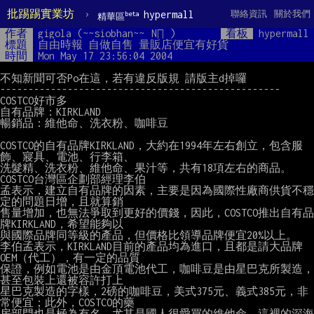
批踢踢實業坊
›
hypermall
聯絡資訊
關於我們
beta
精華區
作者
gigola (~~siobhan~~￼N￾ )
看板
hypermall
標題
自由時報 自做自售 量販店便宜有好貨
時間
Mon May 17 23:56:04 2004
不知新聞可否Po在這，若有違反版規 請版主d掉囉

--------------------------------------------------

COSTCO好市多

自有品牌：KIRKLAND

暢銷品：維他命、洗衣粉、咖啡豆

COSTCO的自有品牌KIRKLAND，大約在1994年左右創立，包含服
飾、寢具、電池、行李箱、

洗髮精、洗衣粉、維他命、果汁等，共有18項左右的商品。
COSTCO台灣區企劃部經理李伯

孟表示，建立自有品牌的因素，主要是因為國際性廠商供貨不穩
定的問題日增，且就算銷

售量增加，也無法爭取到更好的價錢，因此，COSTCO推出自有品
牌KIRKLAND，希望能夠以

與國際品牌同等級的產品，但價格比領導品牌便宜20%以上。

李伯孟表示，KIRKLAND目前的產品均為進口，且都是請大品牌
OEM（代工），有一定的品質

保證，例如電池是由金頂電池代工，咖啡豆是由星巴克所製造，
甚至包裝上還被容許打上

星巴克製造的字樣，2磅的咖啡豆，美式375元、義式385元，非
常便宜；此外，COSTCO的藥

房部門也是極為有名，尤其是國人很愛買的維他命，這裡的深海