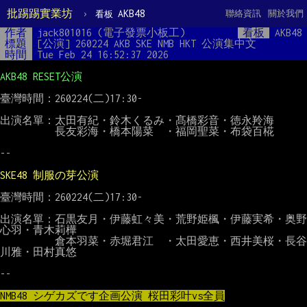
批踢踢實業坊
›
AKB48
聯絡資訊
關於我們
看板
作者
jack801016 (電子發票小板工)
看板
AKB48
標題
[公演] 260224 AKB SKE NMB HKT 公演集中文
時間
Tue Feb 24 16:52:37 2026
AKB48 RESET公演
臺灣時間：260224(二)17:30-

出演名單：太田有紀・鈴木くるみ・髙橋彩音・徳永羚海

　　　　　長友彩海・橋本陽菜　・福岡聖菜・布袋百椛

--

SKE48 制服の芽公演
臺灣時間：260224(二)17:30-

出演名單：石黒友月・伊藤虹々美・荒野姫楓・伊藤実希・奥野
心羽・青木莉樺

　　　　　倉本羽菜・赤堀君江　・太田愛恵・西井美桜・長谷
川雅・田村真悠

--

NMB48 シゲカズです企画公演 桜田彩叶vs全員