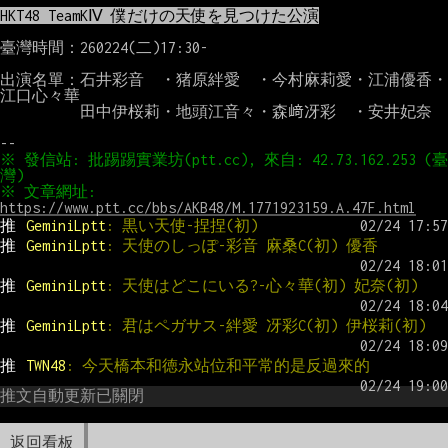
HKT48 TeamKⅣ 僕だけの天使を見つけた公演
臺灣時間：260224(二)17:30-

出演名單：石井彩音　・猪原絆愛　・今村麻莉愛・江浦優香・
江口心々華

　　　　　田中伊桜莉・地頭江音々・森﨑冴彩　・安井妃奈

※ 發信站: 批踢踢實業坊(ptt.cc), 來自: 42.73.162.253 (臺
※ 文章網址: 
https://www.ptt.cc/bbs/AKB48/M.1771923159.A.47F.html
推 
GeminiLptt
: 黒い天使-捏捏(初)
推 
GeminiLptt
: 天使のしっぽ-彩音 麻桑C(初) 優香
推 
GeminiLptt
: 天使はどこにいる?-心々華(初) 妃奈(初)
推 
GeminiLptt
: 君はペガサス-絆愛 冴彩C(初) 伊桜莉(初)
推 
TWN48
: 今天橋本和徳永站位和平常的是反過來的
推文自動更新已關閉
返回看板