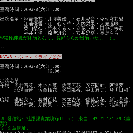
臺灣時間：260328(六)11:30-

出演名單：秋吉優花・井澤美優　・石井彩音・今村麻莉愛

　　　　　江浦優香・江口心々華・大内梨果・大庭凜咲

　　　　　栗山梨奈・竹本くるみ・立花心良・田中伊桜莉

--

NGT48 パジャマドライブ公演
臺灣時間：260328(六)11:00-

　　　　　　　　　　16:00-

出演名單：

午場　奥村百花、木本杏菜、佐藤広花、安座間結、阿達夢　、

　　　北澤百音、佐藤柚花、谷口陽香、中田麻実、皆川日和

晚場　磯崎菜々、奥村百花、木本杏菜、佐藤広花、新沢葵唯、

　　　高島柚愛、原愛実　、安座間結、甲斐瑞季、北澤百音

※ 發信站: 批踢踢實業坊(ptt.cc), 來自: 42.72.181.89 (臺
※ 文章網址: 
https://www.ptt.cc/bbs/AKB48/M.1774669057.A.9FA.html