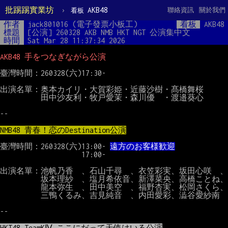
批踢踢實業坊
›
AKB48
聯絡資訊
關於我們
看板
作者
jack801016 (電子發票小板工)
看板
AKB48
標題
[公演] 260328 AKB NMB HKT NGT 公演集中文
時間
Sat Mar 28 11:37:34 2026
AKB48 手をつなぎながら公演
臺灣時間：260328(六)17:30-

出演名單：奥本カイリ・大賀彩姫・近藤沙樹・髙橋舞桜

　　　　　田中沙友利・牧戸愛茉・森川優　・渡邉葵心

--

NMB48 青春！恋のDestination公演
臺灣時間：260328(六)13:00- 
遠方のお客様歓迎
　　　　　　　　　　17:00-

出演名單：池帆乃香　、石山千尋　、衣笠彩実、坂田心咲　、

　　　　　坂本理紗　、塩月希依音、新澤菜央、高橋ことね、

　　　　　龍本弥生　、田中美空　、福野杏実、松岡さくら、

　　　　　三鴨くるみ、吉見純音　、内田愛彩、澁谷愛紗南

--

HKT48 TeamKⅣ ここにだって天使はいる公演