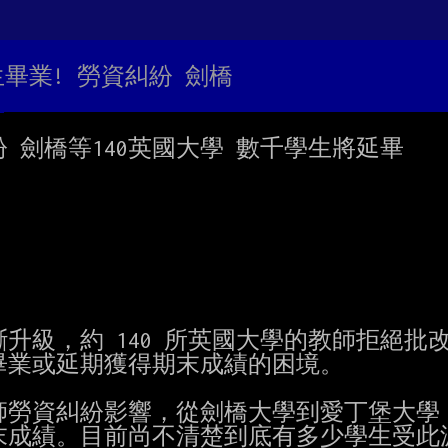
生畢業! 勞資糾紛 劍橋
 劍橋等140英國大學 數千學生將延畢

級，約 140 所英國大學的教師拒絕批改
業或延期獲得期末成績的困境。

師勞資糾紛影響，從劍橋大學到愛丁堡大學，
成績。目前尚不清楚到底有多少學生受此波