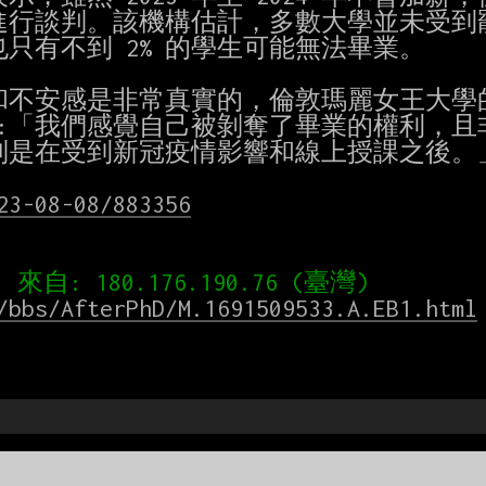
行談判。該機構估計，多數大學並未受到罷
有不到 2% 的學生可能無法畢業。

不安感是非常真實的，倫敦瑪麗女王大學的
）表示 :「我們感覺自己被剝奪了畢業的權利，且
是在受到新冠疫情影響和線上授課之後。」
23-08-08/883356
/bbs/AfterPhD/M.1691509533.A.EB1.html