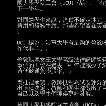
國大學學院工會（UCU）估計，「
下一學年。

對國際學生來說，這種不確定性尤其
費用和複雜手續。那些希望留在英國
。

UCU 認為，涉事大學有足夠的盈
作代罪羊」。

倫敦瑪麗女王大學高級法律講師坦齊爾·喬杜裡
事們的工資在過去 10 年裡減少了約
遠低於通貨膨脹率。」

喬杜裡承認，教師抵制為試卷評分的
出這種決定，教師和學生都做出了巨
自己以及學生們獲得更好發展。

英國大學和學院雇主協會（UCEA）表示