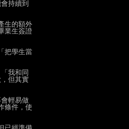
會持續到

生的額外

業生簽證

「把學生當

:「我和同

，但其實

會輕易做

條件，使

但已經準備
