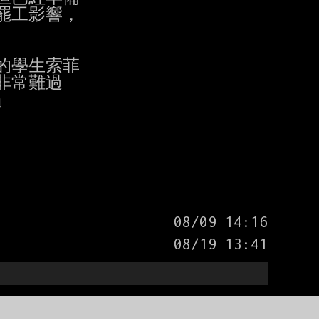
工影響，

學生索菲

非常難過


