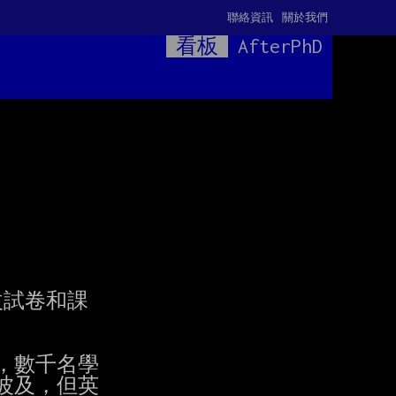
聯絡資訊
關於我們
看板
AfterPhD
試卷和課

數千名學

及，但英
