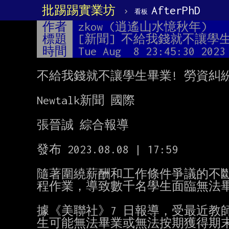
批踢踢實業坊
›
AfterPhD
看板
作者
zkow (逍遙山水憶秋年)
標題
[新聞] 不給我錢就不讓學
時間
Tue Aug  8 23:45:30 2023
不給我錢就不讓學生畢業! 勞資糾紛
Newtalk新聞 國際

張晉誠 綜合報導

發布 2023.08.08 | 17:59

隨著圍繞薪酬和工作條件爭議的不斷升
程作業，導致數千名學生面臨無法畢
據《美聯社》7 日報導，受最近教
生可能無法畢業或無法按期獲得期末