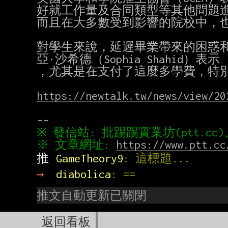
好就工作量及合同類型等其他問題進
而且在大多數受到影響的院校中，也只
對學生來說，延遲畢業帶來的困惑和
亞·沙希德（Sophia Shahid
，尤其是在支付了這麼多學費，特別
https://newtalk.tw/news/view/20
※ 文章網址: 
https://www.ptt.cc
推 
GameTheory9
: 這標題...
→ 
diabolica
: ==
推文自動更新已關閉
返回看板