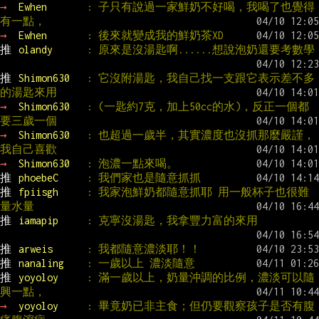
→ 
Ewhen       
: 子只有說過一家鮮奶不好喝，我喝了也覺得
有一點，
→ 
Ewhen       
: 後來就變成我的鮮奶茶XD
推 
olandy      
: 原來是沒湯匙啊......想說泡奶還要考數學
推 
Shimon630   
: 它沒附湯匙，我自己找一支跟它表示差不多
的湯匙來用
→ 
Shimon630   
: (一匙約7克，加上50cc的水)，反正一個都
要三歲一個
→ 
Shimon630   
: 也超過一歲半，其實濃度也沒抓那麼嚴謹，
我自己喜歡
→ 
Shimon630   
: 泡濃一點來喝。
推 
phoebeC     
: 我們家也是隨意抓抓
推 
fpiisgh     
: 我家泡鮮奶都隨意抓耶 用一般杯子也很難
量水量
推 
iamapip     
: 克寧沒湯匙，我拿豐力富的來用
推 
arweis      
: 我都隨意濃淡耶！！
推 
nanaling    
: 一歲以上 濃淡隨意
推 
yoyoloy     
: 滿一歲以上，奶量沖調的比例，濃淡可以隨
興一點，
→ 
yoyoloy     
: 畢竟奶已非主食；但仍要觀察孩子是否有腹