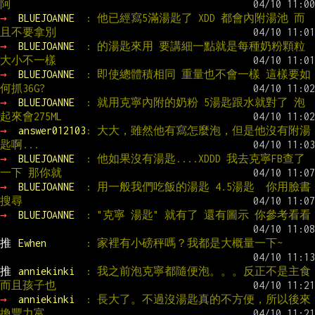
阿
→ 
BLUEJOANNE  
: 他已經寫5滿湯匙了 XDD 都會內附湯池 而
且不要拿別
→ 
BLUEJOANNE  
: 的湯匙來用 要講細一點就是每種奶粉顆粒
大小不一樣
→ 
BLUEJOANNE  
: 即使總體積相同 重量也不會一樣 這樣要如
何抓36G?
→ 
BLUEJOANNE  
: 就用克寧內附的奶粉 5湯匙跟水就對了 泡
起來會275ML
→ 
answer012103
: 大大，雖然他有寫怎麼泡，但是他沒有附湯
匙啊...
→ 
BLUEJOANNE  
: 他如果沒有湯匙....XDDD 我去克寧FB查了
一下 那你就
→ 
BLUEJOANNE  
: 用一般我們吃飯的湯匙 4.5湯匙  你用臉書
搜尋
→ 
BLUEJOANNE  
: "克寧 湯匙" 就有了 還有圖示 你參考看看
推 
Ewhen       
: 家裡有小磅秤嗎？我都是大概量一下~
推 
anniekinki  
: 我之前泡克寧都隨便泡。。。反正不是主食
而且孩子也
→ 
anniekinki  
: 長大了。不過沒湯匙真的不方便，所以後來
換豐力富，