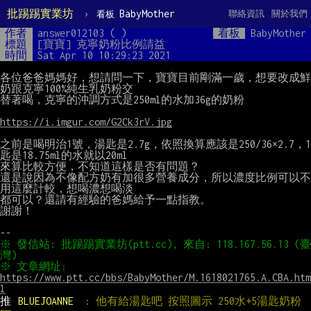
批踢踢實業坊
›
BabyMother
聯絡資訊
關於我們
看板
作者
answer012103 ( )
看板
BabyMother
標題
[寶寶] 克寧奶粉比例請益
時間
Sat Apr 10 10:29:23 2021
各位爸爸媽媽好，想請問一下，寶寶目前剛滿一歲，想要改成鮮
奶跟克寧100%純生乳奶粉交

替著喝，克寧的沖調方式是250ml的水加36g的奶粉

https://i.imgur.com/G2Ck3rV.jpg
之前是喝明治1號，湯匙是2.7g，依照換算應該是250/36×2.7，1
匙是18.75ml的水就以20ml

來算比較方便，不知道這樣是否有問題？

還是說因為不像配方奶有加很多營養成分，所以濃度比例可以不
用這麼計較，想喝濃想喝淡

都可以？還請有經驗的爸媽給予一點指教。

謝謝！

※ 發信站: 批踢踢實業坊(ptt.cc), 來自: 118.167.56.13 (臺
※ 文章網址: 
https://www.ptt.cc/bbs/BabyMother/M.1618021765.A.CBA.htm
l
推 
BLUEJOANNE  
: 他有給湯匙吧 按照圖示 250水+5湯匙奶粉