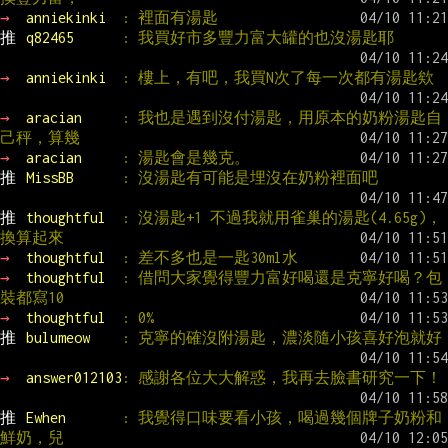
→ 
anniekinki  
: 裡面有湯匙
推 
q82465      
: 我買好市多豐力富大罐的也沒湯匙耶
→ 
anniekinki  
: 樓上，有吧，我買N次了每一次都有湯匙欸
→ 
aracian     
: 我也是遇到沒付湯匙，用原本的奶粉湯匙自
己秤，算幾
→ 
aracian     
: 湯匙會是幾克。
推 
MissBB      
: 沒湯匙有可能是埋沒在奶粉裡面吧
推 
thoughtful  
: 沒湯匙+1 不過我就用雀巢的湯匙(4.65g)，
換算起來
→ 
thoughtful  
: 差不多也是一匙30ml水
→ 
thoughtful  
: 借問大家覺得豐力富好喝還是克寧好喝？包
裝都寫10
→ 
thoughtful  
: 0%
推 
bulumeow    
: 克寧的確沒附湯匙，濃淡隨小孩喜好泡就好
→ 
answer012103
: 感謝各位大大解惑，我再去臉書研究一下！
推 
Ewhen       
: 我覺得口味要看小孩，喝過幾個牌子奶粉和
鮮奶，兒