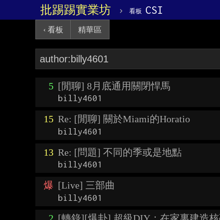
批踢踢實業坊
›
CSI
看板
‹ 看板
精華區
5
[閒聊] 8月底通用關閉悍馬
billy4601
15
Re: [閒聊] 關於Miami的Horatio
billy4601
13
Re: [問題] 不同的季或是地點
billy4601
爆
[Live] 三部曲
billy4601
2
[轉錄][爆卦] 超級DIY：在家裏建造