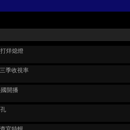
19 打烊熄燈
至第三季收視率
/18美國開播
面孔
搜查官特輯