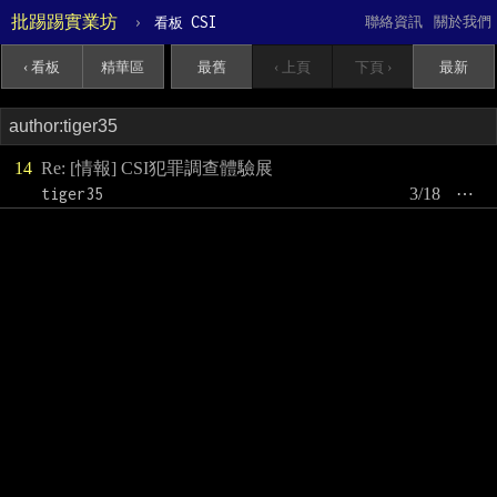
批踢踢實業坊
›
CSI
聯絡資訊
關於我們
看板
‹ 看板
精華區
最舊
‹ 上頁
下頁 ›
最新
14
Re: [情報] CSI犯罪調查體驗展
tiger35
3/18
⋯